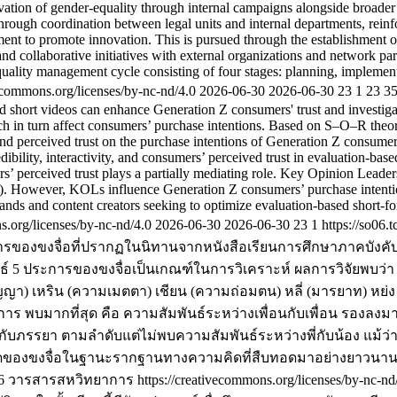
tion of gender-equality through internal campaigns alongside broader pu
through coordination between legal units and internal departments, reinf
ent to promote innovation. This is pursued through the establishment o
ollaborative initiatives with external organizations and network part
uality management cycle consisting of four stages: planning, implemen
ecommons.org/licenses/by-nc-nd/4.0
2026-06-30
2026-06-30
23
1
23
3
d short videos can enhance Generation Z consumers' trust and investiga
turn affect consumers’ purchase intentions. Based on S–O–R theory, t
y, and perceived trust on the purchase intentions of Generation Z consume
dibility, interactivity, and consumers’ perceived trust in evaluation-bas
s’ perceived trust plays a partially mediating role. Key Opinion Leade
However, KOLs influence Generation Z consumers’ purchase intentions 
ands and content creators seeking to optimize evaluation-based short-f
.org/licenses/by-nc-nd/4.0
2026-06-30
2026-06-30
23
1
https://so06.
การของขงจื่อที่ปรากฏในนิทานจากหนังสือเรียนการศึกษาภาคบังคั
5 ประการของขงจื่อเป็นเกณฑ์ในการวิเคราะห์ ผลการวิจัยพบว่า 
ีปัญญา) เหริน (ความเมตตา) เชียน (ความถ่อมตน) หลี่ (มารยาท) หย่ง
 พบมากที่สุด คือ ความสัมพันธ์ระหว่างเพื่อนกับเพื่อน รองลงมา
ีกับภรรยา ตามลำดับแต่ไม่พบความสัมพันธ์ระหว่างพี่กับน้อง แม
ดของขงจื่อในฐานะรากฐานทางความคิดที่สืบทอดมาอย่างยาวนาน ย
026 วารสารสหวิทยาการ https://creativecommons.org/licenses/by-nc-nd