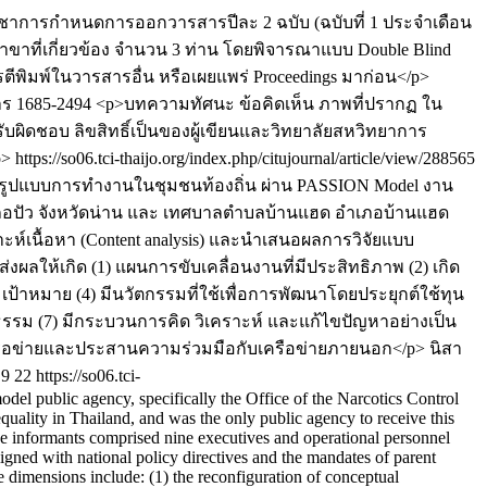
าการกําหนดการออกวารสารปีละ 2 ฉบับ (ฉบับที่ 1 ประจำเดือน
าที่เกี่ยวข้อง จำนวน 3 ท่าน โดยพิจารณาแบบ Double Blind
ตีพิมพ์ในวารสารอื่น หรือเผยแพร่ Proceedings มาก่อน</p>
าร
1685-2494
<p>บทความทัศนะ ข้อคิดเห็น ภาพที่ปรากฏ ใน
บผิดชอบ ลิขสิทธิ์เป็นของผู้เขียนและวิทยาลัยสหวิทยาการ
p>
https://so06.tci-thaijo.org/index.php/citujournal/article/view/288565
ายรูปแบบการทำงานในชุมชนท้องถิ่น ผ่าน PASSION Model งาน
 อำเภอปัว จังหวัดน่าน และ เทศบาลตำบลบ้านแฮด อำเภอบ้านแฮด
าะห์เนื้อหา (Content analysis) และนำเสนอผลการวิจัยแบบ
ลให้เกิด (1) แผนการขับเคลื่อนงานที่มีประสิทธิภาพ (2) เกิด
าหมาย (4) มีนวัตกรรมที่ใช้เพื่อการพัฒนาโดยประยุกต์ใช้ทุน
ูปธรรม (7) มีกระบวนการคิด วิเคราะห์ และแก้ไขปัญหาอย่างเป็น
ครือข่ายและประสานความร่วมมือกับเครือข่ายภายนอก</p>
นิสา
9
22
https://so06.tci-
el public agency, specifically the Office of the Narcotics Control
uality in Thailand, and was the only public agency to receive this
The informants comprised nine executives and operational personnel
ligned with national policy directives and the mandates of parent
 dimensions include: (1) the reconfiguration of conceptual