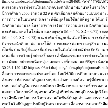
thaijo.org/index.php/citujournal/article/view/284681
<p>การวิจัยปฏิ
สมรรถนะการทำงานในอนาคตของนักศึกษาพยาบาลในรายวิชาการจัดก
ปีการศึกษา 2566 จำนวน 32 คน คัดเลือกกลุ่มตัวอย่างแบบเฉพาะ
การทำงานในอนาคต วิเคราะห์ข้อมูลโดยใช้สถิติพื้นฐาน ได้แก่ 
นักศึกษาพยาบาล ในรายวิชาการจัดการความเครียด นักศึกษาพยา
และพัฒนาเทคโนโลยีมีค่าเฉลี่ยสูงสุด (M = 4.40, SD = 0.71) รองล
(M = 4.04, SD = 0.73) ตามลำดับ ข้อมูลเพิ่มเติมที่ได้จากการ
กิจกรรมนักศึกษาพยาบาลได้สำรวจและสะท้อนความรู้สึก อารมณ์แล
เป็นทีมร่วมกับผู้อื่นและสื่อสารภายในทีมได้อย่างมีประสิทธิภ
เสนอสื่อการเรียนรู้อย่างสร้างสรรค์ ซึ่งสมรรถนะการทำงานใ
การพัฒนาอย่างต่อเนื่อง</p>
เนตดา วงศ์ทองมานะ
ศิริยุพา นันส
30
23
1
120
142
https://so06.tci-thaijo.org/index.php/citujournal/art
สื่อสารการตลาดของประเทศไทย โดยใช้วิธีการศึกษาทบทวนวรรณกรร
สังเคราะห์สาระสำคัญและระบุช่องว่างทางองค์ความรู้ที่ยังข
บทบาทสำคัญในการยกระดับประสิทธิภาพของกลยุทธ์การตลาด โดย
และการวิเคราะห์ข้อมูลขนาดใหญ่ เพื่อทำนายพฤติกรรมผู้บริโภคอย
ประสิทธิภาพในการบริหารความสัมพันธ์กับลูกค้า และการวางแผน
เทคโนโลยีปัญญาประดิษฐ์ในกระบวนการสื่อสารการตลาดยังมีผล