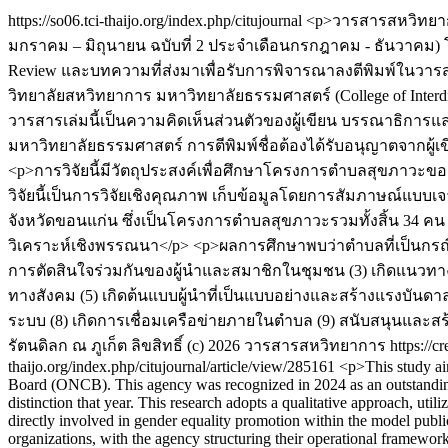
https://so06.tci-thaijo.org/index.php/citujournal
<p>วารสารสหวิทยาก
มกราคม – มิถุนายน ฉบับที่ 2 ประจำเดือนกรกฎาคม - ธันวาคม) 
Review และบทความที่ส่งมาเพื่อรับการพิจารณาลงตีพิมพ์ในวารสาร
วิทยาลัยสหวิทยาการ มหาวิทยาลัยธรรมศาสตร์ (College of Interdisc
วารสารเล่มนี้เป็นความคิดเห็นส่วนตัวของผู้เขียน บรรณาธิการแ
มหาวิทยาลัยธรรมศาสตร์ การตีพิมพ์ชื่อต้องได้รับอนุญาตจากผู
<p>การวิจัยนี้มีวัตถุประสงค์เพื่อศึกษาโครงการตำบลสุขภาวะ
วิจัยนี้เป็นการวิจัยเชิงคุณภาพ เก็บข้อมูลโดยการสัมภาษณ์แบบเ
จังหวัดขอนแก่น ซึ่งเป็นโครงการตำบลสุขภาวะรวมทั้งสิ้น 34 คน ใ
วิเคราะห์เชิงพรรณนา</p> <p>ผลการศึกษาพบว่าตำบลที่เป็นกรณีศ
การตัดสินใจร่วมกันของผู้นำและสมาชิกในชุมชน (3) เกิดแนวทา
ทางสังคม (5) เกิดต้นแบบผู้นำที่เป็นแบบอย่างและสร้างแรงบันดา
ระบบ (8) เกิดการเชื่อมเครือข่ายภายในตำบล (9) สนับสนุนแล
รัตนดิลก ณ ภูเก็ต
ลิขสิทธิ์ (c) 2026 วารสารสหวิทยาการ https://cr
thaijo.org/index.php/citujournal/article/view/285161
<p>This study aim
Board (ONCB). This agency was recognized in 2024 as an outstanding o
distinction that year. This research adopts a qualitative approach, u
directly involved in gender equality promotion within the model public 
organizations, with the agency structuring their operational framewor