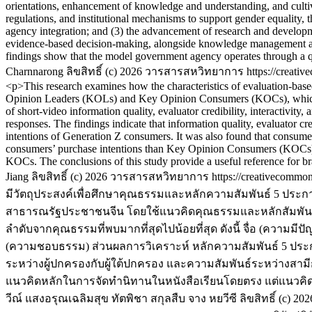
orientations, enhancement of knowledge and understanding, and cultiva
regulations, and institutional mechanisms to support gender equality, 
agency integration; and (3) the advancement of research and developm
evidence-based decision-making, alongside knowledge management and c
findings show that the model government agency operates through a q
Charnnarong
ลิขสิทธิ์ (c) 2026 วารสารสหวิทยาการ https://creativ
<p>This research examines how the characteristics of evaluation-base
Opinion Leaders (KOLs) and Key Opinion Consumers (KOCs), which in 
of short-video information quality, evaluator credibility, interactivit
responses. The findings indicate that information quality, evaluator cre
intentions of Generation Z consumers. It was also found that consumer
consumers’ purchase intentions than Key Opinion Consumers (KOCs). 
KOCs. The conclusions of this study provide a useful reference for br
Jiang
ลิขสิทธิ์ (c) 2026 วารสารสหวิทยาการ https://creativecommons
มีวัตถุประสงค์เพื่อศึกษาคุณธรรมและหลักความสัมพันธ์ 5 ประ
สาธารณรัฐประชาชนจีน โดยใช้แนวคิดคุณธรรมและหลักสัมพันธ์ 
ลำดับจากคุณธรรมที่พบมากที่สุดไปน้อยที่สุด ดังนี้ จื่อ (ความม
(ความชอบธรรม) ส่วนผลการวิเคราะห์ หลักความสัมพันธ์ 5 ประการ
ระหว่างผู้ปกครองกับผู้ใต้ปกครอง และความสัมพันธ์ระหว่างสาม
แนวคิดหลักในการจัดทำนิทานในหนังสือเรียนโดยตรง แต่แนวคิ
วีณ์ แสงอรุณเฉลิมสุข
ทัตพิชา สกุลสืบ
จาง หยวีซี
ลิขสิทธิ์ (c) 2