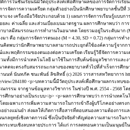
บัติการในชั้นเรียนนี้มีวัตถุประสงค์เพื่อศึกษาผลของการจัดการเร
ารความเครียด กลุ่มตัวอย่างเป็นนักศึกษาพยาบาลชั้นปีที่ 3 
เจาะจง เครื่องมือวิจัยประกอบด้วย 1) แผนการจัดการเรียนรู้แบ
ร้อยละ ค่าเฉลี่ย และส่วนเบี่ยงเบนมาตรฐาน ผลการศึกษาพบว่า ก
บาลมีสมรรถนะการทำงานในอนาคต โดยรวมอยู่ในระดับมาก (M = 4.2
งมา คือ กลุ่มการจัดการตนเอง (M = 4.30, SD = 0.72) กลุ่มการทำงา
สะท้อนคิดพบว่านักศึกษาพยาบาลสามารถประยุกต์ใช้องค์ความรู้จากก
ะพฤติกรรมของตนเองต่อความเครียด เรียนรู้วิธีจัดการความเครีย
าพ รวมทั้งมีการนำเทคโนโลยี มาใช้ในการสืบค้นข้อมูลวิชาการและง
นอนาคตจะตรงกับสมรรถนะกลางของพยาบาลทั่วไปที่สำเร็จการศึกษา
ุนานนท์
นันทภัค ชนะพันธ์
ลิขสิทธิ์ (c) 2026 วารสารสหวิทยาการ http
icle/view/284180
<p>บทความนี้มีวัตถุประสงค์เพื่อศึกษาผลกระทบ
ม จากฐานข้อมูลทางวิชาการ ในช่วงปี พ.ศ. 2554 - 2568 โดยใช้วิ
าดการศึกษาอย่างเป็นระบบ</p> <p>ผลการศึกษาพบว่า การนำเทคโ
เฉพาะการเพิ่มความสามารถในการเข้าถึงผู้บริโภคอย่างตรงกลุ่
่างแม่นยำ ส่งผลให้เกิดการสื่อสารที่ตอบสนองความต้องการและประส
กลยุทธ์เชิงคาดการณ์ ซึ่งเป็นปัจจัยสำคัญต่อความสามารถในการแ
กระทบเชิงลบหลายประการ ได้แก่ การลดทอนความเป็นมนุษย์ในการ