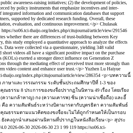
blic awareness-raising initiatives; (2) the development of policies,
orced by policy instruments that emphasize incentives and inter-
f integrated information and communication databases that support
ners, supported by dedicated research funding. Overall, these
tation, evaluation, and continuous improvement.</p>
Chulasak
5
https://so06.tci-thaijo.org/index.php/citujournal/article/view/291546
tes whether there are differences of trust-building between Key
his study employed a quantitative approach to analyze the effects
rs. Data were collected via a questionnaire, yielding 348 valid
ed short videos all have a significant positive impact on the purchase
rs (KOLs) exerted a stronger direct influence on Generation Z
through the mediating effect of perceived trust more strongly than
orm video content and enhance user trust.</p>
Yuzhen Lu
Haiyue
tci-thaijo.org/index.php/citujournal/article/view/286354
<p>บทความนี้
บ ภาษาและวรรณกรรม ระดับชั้นประถมศึกษาปีที่ 1-3 ของ
คุณธรรม 8 ประการของขงจื่อปรากฏในนิทาน 49 เรื่อง โดยเรียง
 (ความกล้าหาญ) กง (ความเคารพ) ซิ่น (ความน่าเชื่อถือ) และอี้
 คือ ความสัมพันธ์ระหว่างบิดามารดากับบุตรธิดา ความสัมพันธ์
้ว่าคุณธรรมตามแนวคิดของขงจื่อจะไม่ได้ถูกกำหนดให้เป็นกรอบ
ังคงถูกนำเสนอผ่านนิทานที่ปรากฏในหนังสือเรียน</p>
สุประ
/4.0
2026-06-30
2026-06-30
23
1
99
119
https://so06.tci-