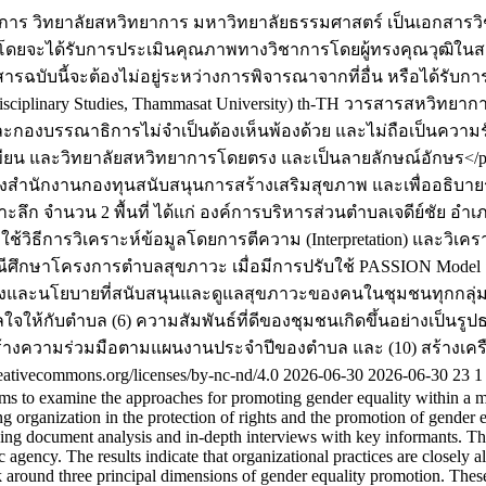
าร วิทยาลัยสหวิทยาการ มหาวิทยาลัยธรรมศาสตร์ เป็นเอกสารวิช
โดยจะได้รับการประเมินคุณภาพทางวิชาการโดยผู้ทรงคุณวุฒิในสาข
ฉบับนี้จะต้องไม่อยู่ระหว่างการพิจารณาจากที่อื่น หรือได้รับการ
iplinary Studies, Thammasat University)
th-TH
วารสารสหวิทยาก
ละกองบรรณาธิการไม่จำเป็นต้องเห็นพ้องด้วย และไม่ถือเป็นความรั
้เขียน และวิทยาลัยสหวิทยาการโดยตรง และเป็นลายลักษณ์อักษร</
ของสำนักงานกองทุนสนับสนุนการสร้างเสริมสุขภาพ และเพื่ออธิบ
จาะลึก จำนวน 2 พื้นที่ ได้แก่ องค์การบริหารส่วนตำบลเจดีย์ชัย
ช้วิธีการวิเคราะห์ข้อมูลโดยการตีความ (Interpretation) และวิเคร
ึกษาโครงการตำบลสุขภาวะ เมื่อมีการปรับใช้ PASSION Model ส่งผ
งและนโยบายที่สนับสนุนและดูแลสุขภาวะของคนในชุมชนทุกกลุ่มเป้
ลใจให้กับตำบล (6) ความสัมพันธ์ที่ดีของชุมชนเกิดขึ้นอย่างเป็นร
ะสร้างความร่วมมือตามแผนงานประจำปีของตำบล และ (10) สร้างเ
eativecommons.org/licenses/by-nc-nd/4.0
2026-06-30
2026-06-30
23
1
s to examine the approaches for promoting gender equality within a mod
rganization in the protection of rights and the promotion of gender eq
tilizing document analysis and in-depth interviews with key informants. 
agency. The results indicate that organizational practices are closely a
k around three principal dimensions of gender equality promotion. These