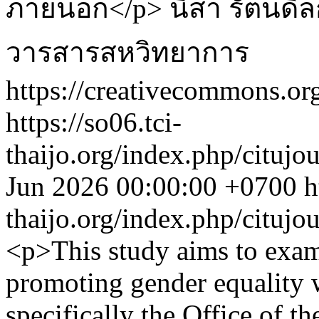
ภายนอก</p>
นิสา รัตนดิล
วารสารสหวิทยาการ
https://creativecommons.org
https://so06.tci-
thaijo.org/index.php/citujo
Jun 2026 00:00:00 +0700
h
thaijo.org/index.php/citujo
<p>This study aims to exam
promoting gender equality 
specifically the Office of t