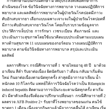
การศึกษานี้เป็นกรณีศึกษา มีวัตถุประสงค์เพื่อศึกษาการ
ดำเนินของโรค ข้อวินิจฉัยทางการพยาบาล วางแผนปฏิบัติการ
พยาบาล และผลลัพธ์การพยาบาลในผู้ป่วยวัณโรคปอดมีภาวะ
ตับอักเสบจากยา เลือกแบบเฉพาะเจาะจงในผู้ป่วยวัณโรคปอดที่
มีภาวะตับอักเสบจากยาวัณโรค โดยเก็บรวบรวมข้อมูลจาก
ประวัติการเจ็บป่วย การรักษา เวชระเบียน สัมภาษณ์ และ
ประเมินภาวะสุขภาพโดยใช้แนวคิดแบบประเมินตามแบบแผน
ทางด้านสุขภาพ 11 แบบแผนของกอร์ดอน วางแผนปฏิบัติการ
พยาบาล ตามข้อวินิจฉัยทางการพยาบาล สรุปและประเมิน
ผลลัพธ์
ผลการศึกษา: กรณีศึกษารายที่ 1 ชายไทยอายุ 48 ปี มาด้วย
อาเจียน สีดำ รับยาต่อเนื่อง ผิดนัดรับยา 7 เดือน กลับมาเริ่มต้น
ใหม่ กินยาต่อเนื่องตามนัดทุกครั้ง ล่าสุดมีอาการอาเจียน น้ำ
หนักลด 10 กิโลกรัม แพทย์ให้การวินิจฉัยโรคว่าเป็น Rifampicin
induced hepatitis ติดตามอาการเป็นระยะตามนัดทุกครั้ง ตาเริ่ม
มัว มีตาตัวเหลืองจึงต้องมาปรึกษาเปลี่ยนยา กรณีศึกษารายที่ 2
ผลตรวจ AFB Positive 2+ รับยาที่โรงพยาบาลขอนแก่น คนไข้
ขาดยา 1 เดือน เนื่องจากกินยาแล้วมีอาการคลื่นไส้ อาเจียน เริ่ม