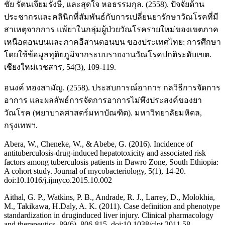
ชัย รัตนเจียมรังษี, และสุดใจ หอธรรมกุล. (2558). ปัจจัยด้าน
ประชากรและคลินิกที่สัมพันธ์กับการเปลี่ยนยารักษาวัณโรคที่มี
สาเหตุจากการ แพ้ยาในกลุ่มผู้ป่วยวัณโรครายใหม่ของเขตภาค
เหนือตอนบนและภาคอีสานตอนบน ของประเทศไทย: การศึกษา
โดยใช้ข้อมูลทุติยภูมิจากระบบรายงานวัณโรคปกติระดับเขต.
เชียงใหม่เวชสาร, 54(3), 109-119.
อนงค์ ทองสามัญ. (2558). ประสบการณ์อาการ กลวิธีการจัดการ
อาการ และผลลัพธ์การจัดการอาการไม่พึงประสงค์ของยา
วัณโรค (พยาบาลศาสตร์มหาบัณฑิต). มหาวิทยาลัยมหิดล,
กรุงเทพฯ.
Abera, W., Cheneke, W., & Abebe, G. (2016). Incidence of
antituberculosis-drug-induced hepatotoxicity and associated risk
factors among tuberculosis patients in Dawro Zone, South Ethiopia:
A cohort study. Journal of mycobacteriology, 5(1), 14-20.
doi:10.1016/j.ijmyco.2015.10.002
Aithal, G. P., Watkins, P. B., Andrade, R. J., Larrey, D., Molokhia,
M., Takikawa, H.Daly, A. K. (2011). Case definition and phenotype
standardization in druginduced liver injury. Clinical pharmacology
and therapeutics, 89(6), 806-815. doi:10.1038/clpt.2011.58