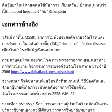
ต้นรับยาใหม่ ลาสุดคนไข้มีอาการ เวียนศรีษะ บ้านหมุน พบว่า
เป็น induced hepatitis จากยาRifampicin
เอกสารอ้างอิง
วสันต์ กาติ๊บ. (2558). อาการไม่พึงประสงค์จากยาวัณโรคและ
การจัดการ. ใน วสันต์ กาติ๊บ (Ed.),Principle of infection diseases
เชียงใหม่: โรงพิมพ์ยูเนียนออฟเวท.
กรมควบคุมโรค กองวัณโรค กระทรวงสาธารณสุข. แนวทาง
การดำเนินงาน กิจกรรมการรณรงค์วันวัณโรคสากล ประจำปี
2566
https://www.tbthailand.org/statustb.html
วรางคณา กีรติชนานนท์, สุริยา กีรติชนานนท์. วิธีป้องกันและ
รักษาผู้ป่วยที่เกิดภาวะพิษต่อตับจากการใช้ยาต้าน
วัณโรค.ธรรมศาสตร์เวชสาร.2558: 646 -57.
ประเทือง ธราธรรุ่งเรือง. การพยาบาลผู้ป่วยวัณโรคปอดในงาน
บริการผู้ป่วยนอก: กรณีศึกษา.วารสารวิทยาลัยพยาบาล