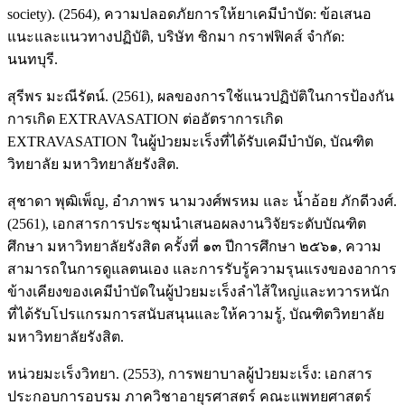
society). (2564), ความปลอดภัยการให้ยาเคมีบำบัด: ข้อเสนอ
แนะและแนวทางปฏิบัติ, บริษัท ซิกมา กราฟฟิคส์ จำกัด:
นนทบุรี.
สุรีพร มะณีรัตน์. (2561), ผลของการใช้แนวปฏิบัติในการป้องกัน
การเกิด EXTRAVASATION ต่ออัตราการเกิด
EXTRAVASATION ในผู้ป่วยมะเร็งที่ได้รับเคมีบำบัด, บัณฑิต
วิทยาลัย มหาวิทยาลัยรังสิต.
สุชาดา พุฒิเพ็ญ, อําภาพร นามวงศ์พรหม และ นํ้าอ้อย ภักดีวงศ์.
(2561), เอกสารการประชุมนำเสนอผลงานวิจัยระดับบัณฑิต
ศึกษา มหาวิทยาลัยรังสิต ครั้งที่ ๑๓ ปีการศึกษา ๒๕๖๑, ความ
สามารถในการดูแลตนเอง และการรับรู้ความรุนแรงของอาการ
ข้างเคียงของเคมีบำบัดในผู้ป่วยมะเร็งลำไส้ใหญ่และทวารหนัก
ที่ได้รับโปรแกรมการสนับสนุนและให้ความรู้, บัณฑิตวิทยาลัย
มหาวิทยาลัยรังสิต.
หน่วยมะเร็งวิทยา. (2553), การพยาบาลผู้ป่วยมะเร็ง: เอกสาร
ประกอบการอบรม ภาควิชาอายุรศาสตร์ คณะแพทยศาสตร์