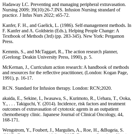
Hadaway LC. Preventing and managing peripheral extravasation.
Nursing 2009; 39(10):26-7.INS. Infusion Nursing strandard of
practice. J Infus Nurs 2022; s65-72.
Kanfer, F. H., and Gaelick, L. (1986). Self-management methods. In
F. Kanfer and A. Goldstein (Eds.), Helping People Change: A
Textbook of Methods (3rd) (pp. 283-345). New York: Pergamon
Press.
Kemmis, S., and McTaggart, R., The action research planner,
(Geelong: Deakin University Press, 1990), p. 5.
McKernan, J., Curriculum action research: A handbook of methods
and resources for the reflective practitioner, (London: Kogan Page,
1991), p. 16-17.
RCN. Standard for Infusion therapy. London: RCN;2020.
akaida, E., Sekine, I., Iwasawa, S., Kurimoto, R., Uehara, T., Ooka,
Y., . . . Takiguchi, Y. (2014). Incidence, risk factors and treatment
outcomes of extravasation of cytotoxic agents in an outpatient
chemotherapy clinic. Japanese Journal of Clinical Oncology, 44,
168-171.
Wengstrom, Y., Foubert, J., Margulies, A., Roe, H., &Bugeia, S.