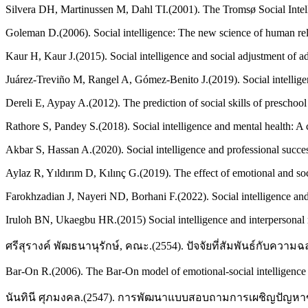
Silvera DH, Martinussen M, Dahl TI.(2001). The Tromsø Social Intelli
Goleman D.(2006). Social intelligence: The new science of human re
Kaur H, Kaur J.(2015). Social intelligence and social adjustment of a
Juárez-Treviño M, Rangel A, Gómez-Benito J.(2019). Social intellige
Dereli E, Aypay A.(2012). The prediction of social skills of preschoo
Rathore S, Pandey S.(2018). Social intelligence and mental health: A 
Akbar S, Hassan A.(2020). Social intelligence and professional succes
Aylaz R, Yıldırım D, Kılınç G.(2019). The effect of emotional and so
Farokhzadian J, Nayeri ND, Borhani F.(2022). Social intelligence and 
Iruloh BN, Ukaegbu HR.(2015) Social intelligence and interpersonal 
ศรีสุรางค์ พัฒธนานุรักษ์, คณะ.(2554). ปัจจัยที่สัมพันธ์กับคว
Bar-On R.(2006). The Bar-On model of emotional-social intelligence
นันทินี ศุภมงคล.(2547). การพัฒนาแบบสอบถามการเผชิญปัญหาข