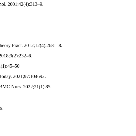
chol. 2001;42(4):313–9.
 Theory Pract. 2012;12(4):2681–8.
 2018;9(2):232–6.
2(1):45–50.
c Today. 2021;97:104692.
y. BMC Nurs. 2022;21(1):85.
6.