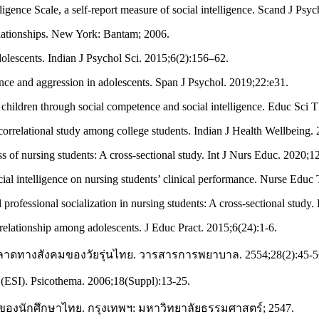
gence Scale, a self‐report measure of social intelligence. Scand J Psy
lationships. New York: Bantam; 2006.
dolescents. Indian J Psychol Sci. 2015;6(2):156–62.
nce and aggression in adolescents. Span J Psychol. 2019;22:e31.
l children through social competence and social intelligence. Educ Sci
correlational study among college students. Indian J Health Wellbeing.
s of nursing students: A cross-sectional study. Int J Nurs Educ. 2020;1
cial intelligence on nursing students’ clinical performance. Nurse Edu
professional socialization in nursing students: A cross-sectional stud
relationship among adolescents. J Educ Pract. 2015;6(24):1-6.
ามฉลาดทางสังคมของวัยรุ่นไทย. วารสารการพยาบาล. 2554;28(2):45-5
 (ESI). Psicothema. 2006;18(Suppl):13-25.
องนักศึกษาไทย. กรุงเทพฯ: มหาวิทยาลัยธรรมศาสตร์; 2547.