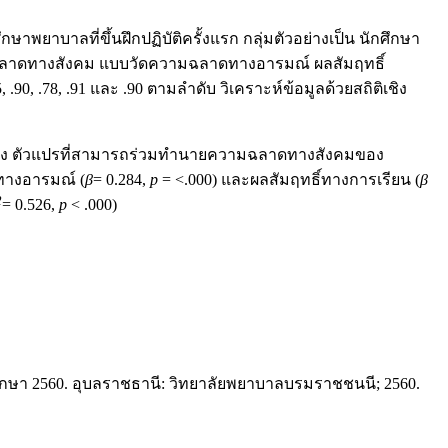
าพยาบาลที่ขึ้นฝึกปฏิบัติครั้งแรก กลุ่มตัวอย่างเป็น นักศึกษา
วามฉลาดทางสังคม แบบวัดความฉลาดทางอารมณ์ ผลสัมฤทธิ์
.78, .91 และ .90 ตามลําดับ วิเคราะห์ข้อมูลด้วยสถิติเชิง
ลาง ตัวแปรที่สามารถร่วมทำนายความฉลาดทางสังคมของ
ทางอารมณ์ (
β
= 0.284,
p
= <.000) และผลสัมฤทธิ์ทางการเรียน (
β
2
= 0.526,
p
< .000)
ษา 2560. อุบลราชธานี: วิทยาลัยพยาบาลบรมราชชนนี; 2560.