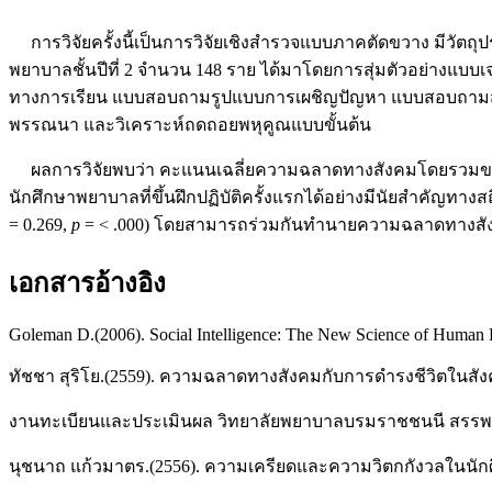
การวิจัยครั้งนี้เป็นการวิจัยเชิงสำรวจแบบภาคตัดขวาง มีวัตถุปร
พยาบาลชั้นปีที่ 2 จํานวน 148 ราย ได้มาโดยการสุ่มตัวอย่าง
ทางการเรียน แบบสอบถามรูปแบบการเผชิญปัญหา แบบสอบถามสัมพันธภา
พรรณนา และวิเคราะห์ถดถอยพหุคูณแบบขั้นต้น
ผลการวิจัยพบว่า คะแนนเฉลี่ยความฉลาดทางสังคมโดยรวมของน
นักศึกษาพยาบาลที่ขึ้นฝึกปฏิบัติครั้งแรกได้อย่างมีนัยสำคัญทางส
= 0.269,
p
= < .000) โดยสามารถร่วมกันทำนายความฉลาดทางสังคมขอ
เอกสารอ้างอิง
Goleman D.(2006). Social Intelligence: The New Science of Human 
ทัชชา สุริโย.(2559). ความฉลาดทางสังคมกับการดำรงชีวิตในสังคม
งานทะเบียนและประเมินผล วิทยาลัยพยาบาลบรมราชชนนี สรรพสิท
นุชนาถ แก้วมาตร.(2556). ความเครียดและความวิตกกังวลในนักศ