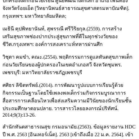
ปกครองเด็กก่อนวัยเรียน ศูนย์พัฒนาเด็กเล็ก อำเภอโพนทอง
จังหวัดร้อยเอ็ด [วิทยานิพนธ์สาธารณสุขศาสตรมหาบัณฑิต].
กรุงเทพฯ: มหาวิทยาลัยมหิดล;
เมธินี คุปพิทยานันท์, สุพรรณี ศรีวิริยกุล.(2559). การสร้าง
เสริมสุขภาพช่องปากประสู่สุขภาพที่ดีในทุกช่วงวัยของ
ชีวิต.กรุงเทพฯ: องค์การสงเคราะห์ทหารผ่านศึก
วิชุตา คมขำ, คณะ.(2554). พฤติกรรมการดูแลทันตสุขภาพเด็ก
ก่อนวัยเรียนของผู้ปกครองในเขตอำเภอสวี จังหวัดชุมพร.
เพชรบุรี: มหาวิทยาลัยราชภัฏเพชรบุรี
ศศิธร ลิขิตทรัพย์.(2014). การพัฒนารูปแบบการเรียนรู้ด้วย
กิจกรรมเป็นฐานโดยใช้เพลงพลเด็กร่วมกิจกรรมบูรณาการ
สื่อสารการเคลื่อนไหวเพื่อส่งเสริมความมีวินัยของนักเรียนชั้น
ประถมศึกษาตอนปลาย. วารสารวไลยอลงกรณ์ปริทัศน์.
2014;9(3):13-26.
สำนักทันตสาธารณสุข กรมอนามัย.(2563). ข้อมูลรายงาน HDC
ปี พ.ศ. 2563 [อินเทอร์เน็ต]. 2563 [เข้าถึงเมื่อ 22 ม.ค. 2564]. เข้า