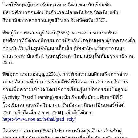
โดยใช้ทฤษฎีแรงสนับสนุนทางสังคมของนักเรียนชั้น
มัธยมศึกษาตอนต้น ในอำเภอเมืองตรัง จังหวัดตรัง. ตรัง:
วิทยาลัยการสาธารณสุขสิรินธร จังหวัดตรัง; 2563.
พัชญ์สิตา พงศธรภูริวัฒน์.(2555). ผลของโปรแกรมทันต
สุขศึกษาที่มีต่อพฤติกรรมการป้องกันโรคฟันผุของผู้ปกครองเด็ก
ก่อนวัยเรียนในศูนย์พัฒนาเด็กเล็ก [วิทยานิพนธ์สาธารณสุข
ศาสตรมหาบัณฑิต]. นนทบุรี: มหาวิทยาลัยสุโขทัยธรรมาธิราช;
2555.
พิชชุดา น่วมนองบุญ.(2561). การพัฒนาแบบฝึกเสริมการอ่าน
ภาษาอังกฤษที่เน้นการเรียนศัพท์ที่มีต่อความสามารถในการ
อ่านเพื่อความเข้าใจ โดยใช้การเรียนรู้แบบกิจกรรมเป็นฐาน
(Activity-Based Learning) ของนักเรียนชั้นมัธยมศึกษาปีที่ 5
โรงเรียนนวลนรดิศวิทยาคม รัชมังคลาภิเษก [อินเทอร์เน็ต].
2561 [เข้าถึงเมื่อ 2 ก.พ. 2564]. เข้าถึงได้จาก:
https://www.stou.ac.th/thai/grad_stdy/
ลือจรรยา สมสวย.(2554) โปรแกรมทันตสุขศึกษาสำหรับผู้