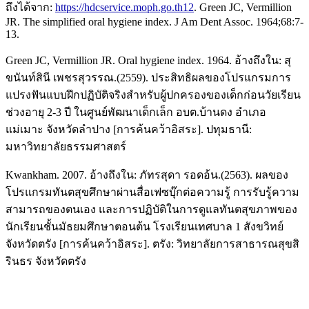
ถึงได้จาก:
https://hdcservice.moph.go.th12
. Green JC, Vermillion
JR. The simplified oral hygiene index. J Am Dent Assoc. 1964;68:7-
13.
Green JC, Vermillion JR. Oral hygiene index. 1964. อ้างถึงใน: สุ
ขนันท์สินี เพชรสุวรรณ.(2559). ประสิทธิผลของโปรแกรมการ
แปรงฟันแบบฝึกปฏิบัติจริงสำหรับผู้ปกครองของเด็กก่อนวัยเรียน
ช่วงอายุ 2-3 ปี ในศูนย์พัฒนาเด็กเล็ก อบต.บ้านดง อำเภอ
แม่เมาะ จังหวัดลำปาง [การค้นคว้าอิสระ]. ปทุมธานี:
มหาวิทยาลัยธรรมศาสตร์
Kwankham. 2007. อ้างถึงใน: ภัทรสุดา รอดอ้น.(2563). ผลของ
โปรแกรมทันตสุขศึกษาผ่านสื่อเฟซบุ๊กต่อความรู้ การรับรู้ความ
สามารถของตนเอง และการปฏิบัติในการดูแลทันตสุขภาพของ
นักเรียนชั้นมัธยมศึกษาตอนต้น โรงเรียนเทศบาล 1 สังขวิทย์
จังหวัดตรัง [การค้นคว้าอิสระ]. ตรัง: วิทยาลัยการสาธารณสุขสิ
รินธร จังหวัดตรัง