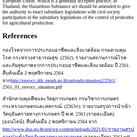
European Union. Which is a generally accepted practice. In
Thailand, the Hazardous Substance act should be amended to give
the authority to enact subsidiary legislations with civil society
participation in the subsidiary legislations of the control of pesticides
for agricultural production.
References
กองโรคจากการประกอบอาชีพและสิ่งแวดล้อม กรมควบคุม
โรค กระทรวงสาธารณสุข. (2562). รายงานสถานการณ์โรค
และภัยสุขภาพจากการประกอบอาชีพและสิ่งแวดล้อม ปี 2561.
สืบค้นเมื่อ 2 พฤศจิกายน 2564
จาก
http://envocc.ddc.moph.go.th/uploads/situation2/2561/
2561_01_envocc_situation.pdf
สำนักควบคุมพืชและวัสดุการเกษตร กรมวิชาการเกษตร
กระทรวงเกษตรและสหกรณ์. (2563ก). รายงานสรุปการนำเข้า
วัตถุอันตรายทางการเกษตร ปี พ.ศ. 2563 (รายละเอียด).
[ออนไลน์]. สืบค้นเมื่อ 2 พฤศจิกายน 2564 จาก
http://www.doa.go.th/ard/wp-content/uploads/2021/01/รายงานสรุป
การนำเข้าวัตถุอันตรายทางการเกษตร
(รายละเอียด)-2563.pdf