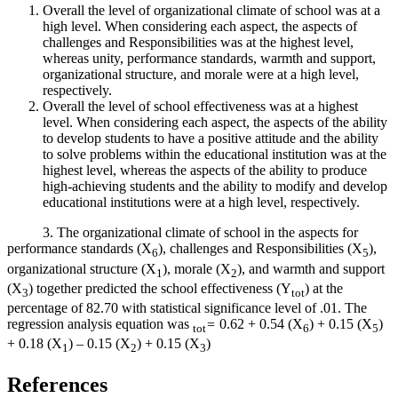
Overall the level of organizational climate of school was at a
high level. When considering each aspect, the aspects of
challenges and Responsibilities was at the highest level,
whereas unity, performance standards, warmth and support,
organizational structure, and morale were at a high level,
respectively.
Overall the level of school effectiveness was at a highest
level. When considering each aspect, the aspects of the ability
to develop students to have a positive attitude and the ability
to solve problems within the educational institution was at the
highest level, whereas the aspects of the ability to produce
high-achieving students and the ability to modify and develop
educational institutions were at a high level, respectively.
3. The organizational climate of school in the aspects for
performance standards (X
), challenges and Responsibilities (X
),
6
5
organizational structure (X
), morale (X
), and warmth and support
1
2
(X
) together predicted the school effectiveness (Y
) at the
3
tot
percentage of 82.70 with statistical significance level of .01. The
regression analysis equation was
=
0.62 + 0.54 (X
) + 0.15 (X
)
tot
6
5
+ 0.18 (X
) – 0.15 (X
) + 0.15 (X
)
1
2
3
References