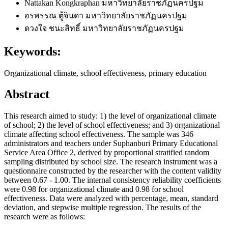
Nattakan Kongkraphan
มหาวิทยาลัยราชภัฏนครปฐม
อรพรรณ ตู้จินดา
มหาวิทยาลัยราชภัฏนครปฐม
ดวงใจ ชนะสิทธิ์
มหาวิทยาลัยราชภัฏนครปฐม
Keywords:
Organizational climate, school effectiveness, primary education
Abstract
This research aimed to study: 1) the level of organizational climate
of school; 2) the level of school effectiveness; and 3) organizational
climate affecting school effectiveness. The sample was 346
administrators and teachers under Suphanburi Primary Educational
Service Area Office 2, derived by proportional stratified random
sampling distributed by school size. The research instrument was a
questionnaire constructed by the researcher with the content validity
between 0.67 - 1.00. The internal consistency reliability coefficients
were 0.98 for organizational climate and 0.98 for school
effectiveness. Data were analyzed with percentage, mean, standard
deviation, and stepwise multiple regression. The results of the
research were as follows: