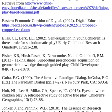
Retrieve from
http://www.child-
encyclopedia.com/sites/default/files/textes-experts/en/4978/defining-
play-based-learning.pdf
Eastern Economic Corridor of Digital. (2022). Digital Education.
https://eecd.eeco.or.th/wp-content/uploads/2022/11/cropped-
cropped-eecd.png
Elias, CL, Berk, LE. (2002). Self-regulation in young children: Is
there a role for sociodramatic play? Early Childhood Research
Quarterly, 17:216-238.
Fisher, KR, Hirsh-Pasek, K, Newcombe, N, and Golinkoff, RM.
(2013). Taking shape: Supporting preschoolers' acquisition of
geometric knowledge through guided play, Child Development,
84(6):1872-1878.
Guba, E.G. (1990). The Alternative Paradigm Dialog. InGuba, E.G.
(Ed.) The Paradigm Dialog (pp.17-27). Newbury Park, CA: SAGE.
Holt, NL, Lee H, Millar, CA, Spence, JC. (2015). Eyes on where
children play: A retrospective study of active free play. Children's
Geographies, 13(1):73-88.
Jonker, J. and Pennink, W.B. (2010). The Essence of Research