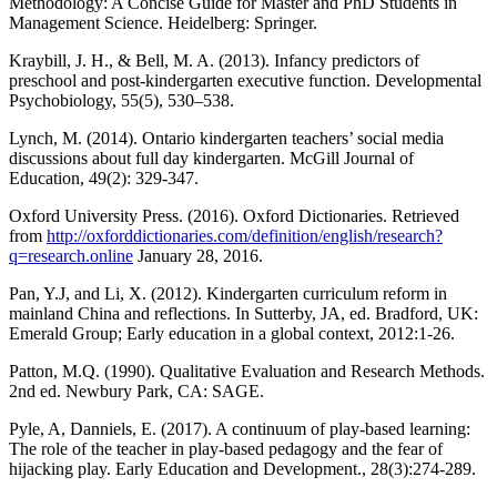
Methodology: A Concise Guide for Master and PhD Students in
Management Science. Heidelberg: Springer.
Kraybill, J. H., & Bell, M. A. (2013). Infancy predictors of
preschool and post‐kindergarten executive function. Developmental
Psychobiology, 55(5), 530–538.
Lynch, M. (2014). Ontario kindergarten teachers’ social media
discussions about full day kindergarten. McGill Journal of
Education, 49(2): 329-347.
Oxford University Press. (2016). Oxford Dictionaries. Retrieved
from
http://oxforddictionaries.com/definition/english/research?
q=research.online
January 28, 2016.
Pan, Y.J, and Li, X. (2012). Kindergarten curriculum reform in
mainland China and reflections. In Sutterby, JA, ed. Bradford, UK:
Emerald Group; Early education in a global context, 2012:1-26.
Patton, M.Q. (1990). Qualitative Evaluation and Research Methods.
2nd ed. Newbury Park, CA: SAGE.
Pyle, A, Danniels, E. (2017). A continuum of play-based learning:
The role of the teacher in play-based pedagogy and the fear of
hijacking play. Early Education and Development., 28(3):274-289.