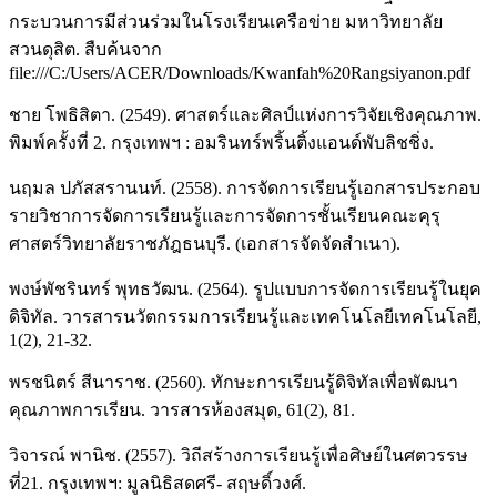
กระบวนการมีส่วนร่วมในโรงเรียนเครือข่าย มหาวิทยาลัย
สวนดุสิต. สืบค้นจาก
file:///C:/Users/ACER/Downloads/Kwanfah%20Rangsiyanon.pdf
ชาย โพธิสิตา. (2549). ศาสตร์และศิลป์แห่งการวิจัยเชิงคุณภาพ.
พิมพ์ครั้งที่ 2. กรุงเทพฯ : อมรินทร์พริ้นติ้งแอนด์พับลิชชิ่ง.
นฤมล ปภัสสรานนท์. (2558). การจัดการเรียนรู้เอกสารประกอบ
รายวิชาการจัดการเรียนรู้และการจัดการชั้นเรียนคณะคุรุ
ศาสตร์วิทยาลัยราชภัฎธนบุรี. (เอกสารจัดจัดสำเนา).
พงษ์พัชรินทร์ พุทธวัฒน. (2564). รูปแบบการจัดการเรียนรู้ในยุค
ดิจิทัล. วารสารนวัตกรรมการเรียนรู้และเทคโนโลยีเทคโนโลยี,
1(2), 21-32.
พรชนิตร์ สีนาราช. (2560). ทักษะการเรียนรู้ดิจิทัลเพื่อพัฒนา
คุณภาพการเรียน. วารสารห้องสมุด, 61(2), 81.
วิจารณ์ พานิช. (2557). วิถีสร้างการเรียนรู้เพื่อศิษย์ในศตวรรษ
ที่21. กรุงเทพฯ: มูลนิธิสดศรี- สฤษดิ์วงศ์.