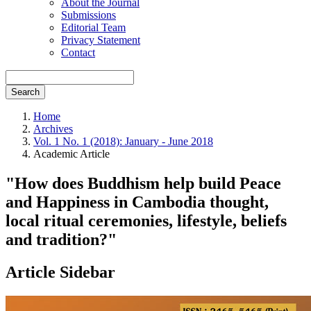
About the Journal
Submissions
Editorial Team
Privacy Statement
Contact
Search
Home
Archives
Vol. 1 No. 1 (2018): January - June 2018
Academic Article
"How does Buddhism help build Peace
and Happiness in Cambodia thought,
local ritual ceremonies, lifestyle, beliefs
and tradition?"
Article Sidebar