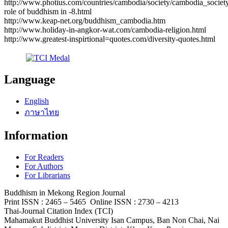
http://www.photius.com/countries/cambodia/society/cambodia_societ
role of buddhism in -8.html
http://www.keap-net.org/buddhism_cambodia.htm
http://www.holiday-in-angkor-wat.com/cambodia-religion.html
http://www.greatest-inspirtional=quotes.com/diversity-quotes.html
Language
English
ภาษาไทย
Information
For Readers
For Authors
For Librarians
Buddhism in Mekong Region Journal
Print ISSN : 2465 – 5465 Online ISSN : 2730 – 4213
Thai-Journal Citation Index (TCI)
Mahamakut Buddhist University Isan Campus, Ban Non Chai, Nai