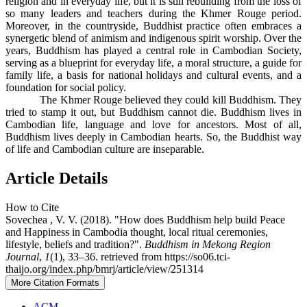
religion and in everyday life, but it is still rebuilding from the loss of
so many leaders and teachers during the Khmer Rouge period.
Moreover, in the countryside, Buddhist practice often embraces a
synergetic blend of animism and indigenous spirit worship. Over the
years, Buddhism has played a central role in Cambodian Society,
serving as a blueprint for everyday life, a moral structure, a guide for
family life, a basis for national holidays and cultural events, and a
foundation for social policy.
The Khmer Rouge believed they could kill Buddhism. They
tried to stamp it out, but Buddhism cannot die. Buddhism lives in
Cambodian life, language and love for ancestors. Most of all,
Buddhism lives deeply in Cambodian hearts. So, the Buddhist way
of life and Cambodian culture are inseparable.
Article Details
How to Cite
Sovechea , V. V. (2018). "How does Buddhism help build Peace
and Happiness in Cambodia thought, local ritual ceremonies,
lifestyle, beliefs and tradition?".
Buddhism in Mekong Region
Journal
,
1
(1), 33–36. retrieved from https://so06.tci-
thaijo.org/index.php/bmrj/article/view/251314
More Citation Formats
ACM