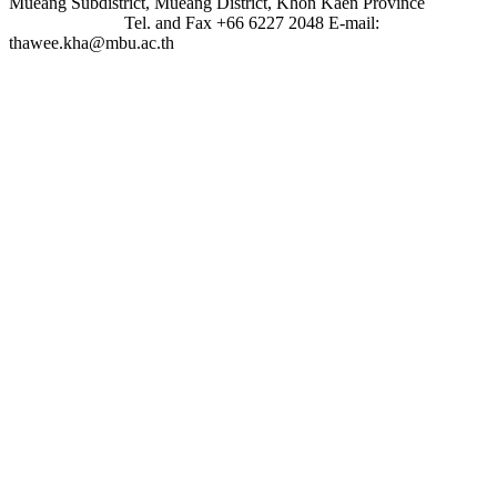
Mueang Subdistrict, Mueang District, Khon Kaen Province
Tel. and Fax +66 6227 2048 E-mail:
thawee.kha@mbu.ac.th