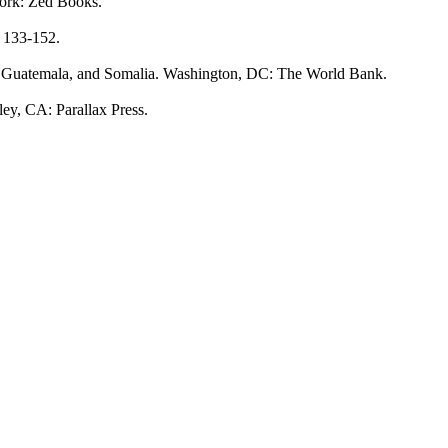
York: Zed Books.
, 133-152.
da, Guatemala, and Somalia. Washington, DC: The World Bank.
ey, CA: Parallax Press.