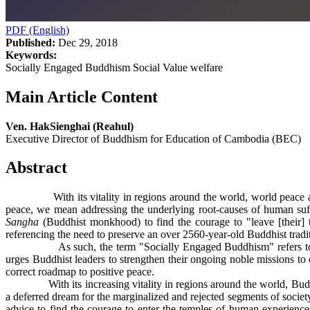
PDF (English)
Published:
Dec 29, 2018
Keywords:
Socially Engaged Buddhism Social Value welfare
Main Article Content
Ven. HakSienghai (Reahul)
Executive Director of Buddhism for Education of Cambodia (BEC)
Abstract
With its vitality in regions around the world, world peace and 
peace, we mean addressing the underlying root-causes of human su
Sangha
(Buddhist monkhood) to find the courage to "leave [their]
referencing the need to preserve an over 2560-year-old Buddhist tradi
As such, the term "Socially Engaged Buddhism" refers to the activ
urges Buddhist leaders to strengthen their ongoing noble missions t
correct roadmap to positive peace.
With its increasing vitality in regions around the world, Bud
a deferred dream for the marginalized and rejected segments of soc
advice to find the courage to enter the temples of human experience 