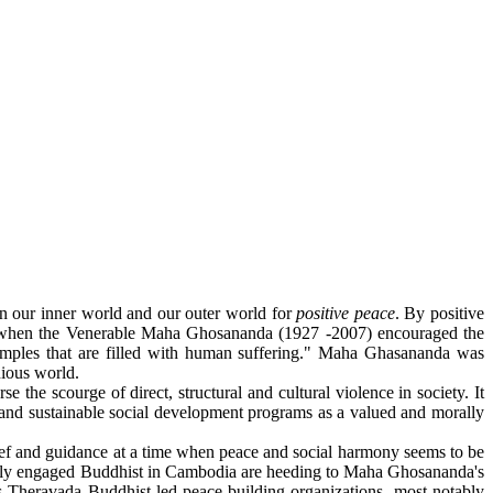
 our inner world and our outer world for
positive peace
. By positive
ia when the Venerable Maha Ghosananda (1927 -2007) encouraged the
emples that are filled with human suffering." Maha Ghasananda was
nious world.
scourge of direct, structural and cultural violence in society. It
 and sustainable social development programs as a valued and morally
ief and guidance at a time when peace and social harmony seems to be
ially engaged Buddhist in Cambodia are heeding to Maha Ghosananda's
ous Theravada Buddhist-led peace building organizations, most notably