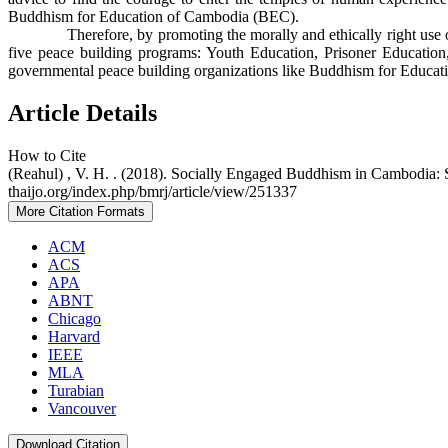
Buddhism for Education of Cambodia (BEC).
Therefore, by promoting the morally and ethically right use 
five peace building programs: Youth Education, Prisoner Educatio
governmental peace building organizations like Buddhism for Education
Article Details
How to Cite
(Reahul) , V. H. . (2018). Socially Engaged Buddhism in Cambodia: 
thaijo.org/index.php/bmrj/article/view/251337
More Citation Formats
ACM
ACS
APA
ABNT
Chicago
Harvard
IEEE
MLA
Turabian
Vancouver
Download Citation