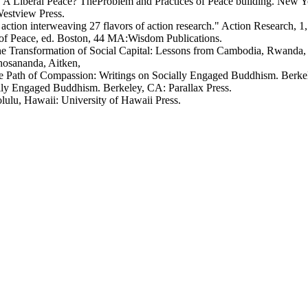
 A Liberal Peace? TheProblem and Practices of Peace building. New 
Westview Press.
action interweaving 27 flavors of action research." Action Research, 1
 of Peace, ed. Boston, 44 MA:Wisdom Publications.
nd the Transformation of Social Capital: Lessons from Cambodia, Rwan
osananda, Aitken,
The Path of Compassion: Writings on Socially Engaged Buddhism. Berkel
ally Engaged Buddhism. Berkeley, CA: Parallax Press.
lulu, Hawaii: University of Hawaii Press.