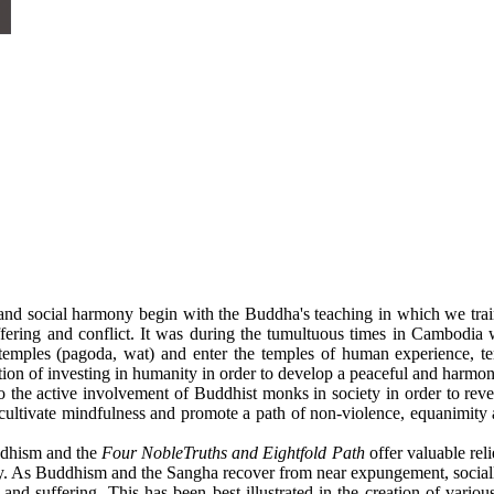
social harmony begin with the Buddha's teaching in which we train
ffering and conflict. It was during the tumultuous times in Cambod
 temples (pagoda, wat) and enter the temples of human experience, t
tion of investing in humanity in order to develop a peaceful and harmo
e involvement of Buddhist monks in society in order to reverse the 
o cultivate mindfulness and promote a path of non-violence, equanimity
dhism and the
Four NobleTruths and Eightfold Path
offer valuable rel
iety. As Buddhism and the Sangha recover from near expungement, soc
and suffering. This has been best illustrated in the creation of vari