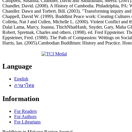
Campbell, Susanna, Chandler, David and Sabaratnam, Meera. (2001).
Chandler, David. (2008). A History of Cambodia. Philadelphia, PA: 
Chandler. Dawn and Torbert, Bill. (2003). "Transforming inquiry and 
Chappell, David W. (1999). Buddhist Peace work: Creating Cultures
Colletta, Nat J and Cullen, Michelle L. (2000). Violent Conflict a
Dalai Lama, Marcy, Joanna, ThichNhatHanh, Snyder, Gary, Maha Gh
Robert, Spretnak, Charles and others. (1998). ed. Fred Eppsteiner. 
Eppsteiner, Fred. (1988). The Path of Compassion: Writings on Soci
Harris, Ian. (2005).Cambodian Buddhism: History and Practice. Hono
Language
English
ภาษาไทย
Information
For Readers
For Authors
For Librarians
Buddhism in Mekong Region Journal