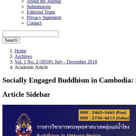
About the Journal
Submissions
Editorial Team
Privacy Statement
Contact
Search
Home
Archives
Vol. 1 No. 2 (2018): July - December 2018
Academic Article
Socially Engaged Buddhism in Cambodia: S
Article Sidebar