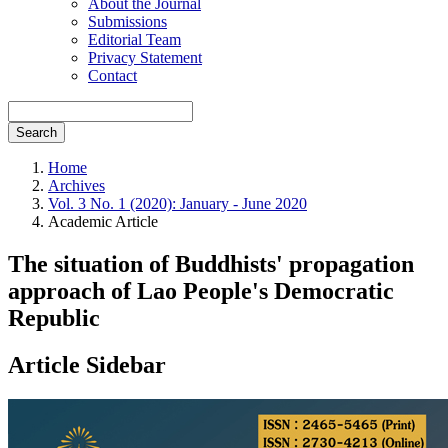
About the Journal
Submissions
Editorial Team
Privacy Statement
Contact
Search
Home
Archives
Vol. 3 No. 1 (2020): January - June 2020
Academic Article
The situation of Buddhists' propagation
approach of Lao People's Democratic
Republic
Article Sidebar