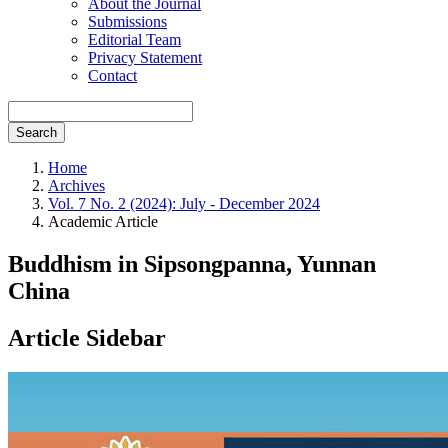
About the Journal
Submissions
Editorial Team
Privacy Statement
Contact
Search
Home
Archives
Vol. 7 No. 2 (2024): July - December 2024
Academic Article
Buddhism in Sipsongpanna, Yunnan
China
Article Sidebar