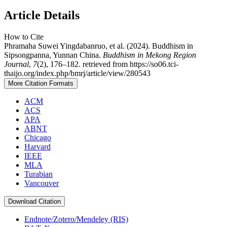
Article Details
How to Cite
Phramaha Suwei Yingdabanruo, et al. (2024). Buddhism in
Sipsongpanna, Yunnan China.
Buddhism in Mekong Region
Journal
,
7
(2), 176–182. retrieved from https://so06.tci-
thaijo.org/index.php/bmrj/article/view/280543
More Citation Formats
ACM
ACS
APA
ABNT
Chicago
Harvard
IEEE
MLA
Turabian
Vancouver
Download Citation
Endnote/Zotero/Mendeley (RIS)