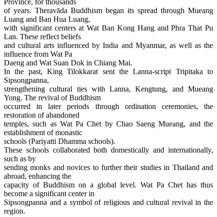
Province, for thousands
of years. Theravāda Buddhism began its spread through Mueang
Luang and Ban Hua Luang,
with significant centers at Wat Ban Kong Hang and Phra That Pu
Lan. These reflect beliefs
and cultural arts influenced by India and Myanmar, as well as the
influence from Wat Pa
Daeng and Wat Suan Dok in Chiang Mai.
In the past, King Tilokkarat sent the Lanna-script Tripitaka to
Sipsongpanna,
strengthening cultural ties with Lanna, Kengtung, and Mueang
Yong. The revival of Buddhism
occurred in later periods through ordination ceremonies, the
restoration of abandoned
temples, such as Wat Pa Chet by Chao Saeng Mueang, and the
establishment of monastic
schools (Pariyatti Dhamma schools).
These schools collaborated both domestically and internationally,
such as by
sending monks and novices to further their studies in Thailand and
abroad, enhancing the
capacity of Buddhism on a global level. Wat Pa Chet has thus
become a significant center in
Sipsongpanna and a symbol of religious and cultural revival in the
region.