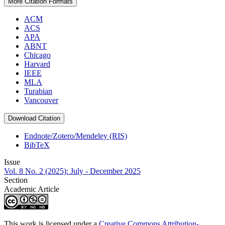
More Citation Formats
ACM
ACS
APA
ABNT
Chicago
Harvard
IEEE
MLA
Turabian
Vancouver
Download Citation
Endnote/Zotero/Mendeley (RIS)
BibTeX
Issue
Vol. 8 No. 2 (2025): July - December 2025
Section
Academic Article
This work is licensed under a
Creative Commons Attribution-