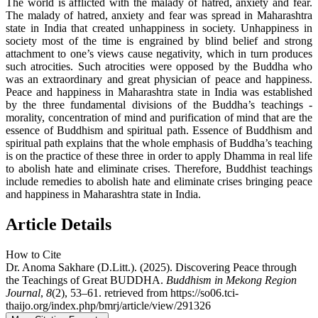
The world is afflicted with the malady of hatred, anxiety and fear.
The malady of hatred, anxiety and fear was spread in Maharashtra
state in India that created unhappiness in society. Unhappiness in
society most of the time is engrained by blind belief and strong
attachment to one’s views cause negativity, which in turn produces
such atrocities. Such atrocities were opposed by the Buddha who
was an extraordinary and great physician of peace and happiness.
Peace and happiness in Maharashtra state in India was established
by the three fundamental divisions of the Buddha’s teachings -
morality, concentration of mind and purification of mind that are the
essence of Buddhism and spiritual path. Essence of Buddhism and
spiritual path explains that the whole emphasis of Buddha’s teaching
is on the practice of these three in order to apply Dhamma in real life
to abolish hate and eliminate crises. Therefore, Buddhist teachings
include remedies to abolish hate and eliminate crises bringing peace
and happiness in Maharashtra state in India.
Article Details
How to Cite
Dr. Anoma Sakhare (D.Litt.). (2025). Discovering Peace through
the Teachings of Great BUDDHA.
Buddhism in Mekong Region
Journal
,
8
(2), 53–61. retrieved from https://so06.tci-
thaijo.org/index.php/bmrj/article/view/291326