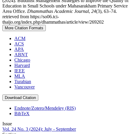
(2024). Buddhist Management Strategies to Improve the Quality of
Education in Small Schools under Mahasarakham Primary Service
Area Office.
Dhammathas Academic Journal
,
24
(3), 63–74.
retrieved from https://so06.tci-
thaijo.org/index.php/dhammathas/article/view/269202
More Citation Formats
ACM
ACS
APA
ABNT
Chicago
Harvard
IEEE
MLA
Turabian
Vancouver
Download Citation
Endnote/Zotero/Mendeley (RIS)
BibTeX
Issue
Vol. 24 No. 3 (2024): July - September