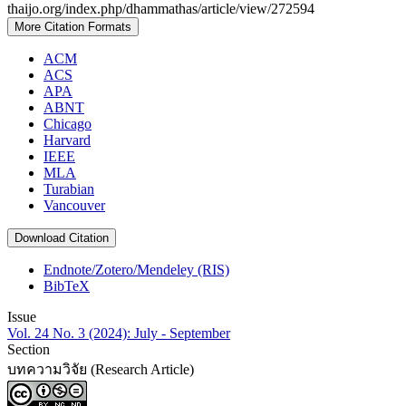
thaijo.org/index.php/dhammathas/article/view/272594
More Citation Formats
ACM
ACS
APA
ABNT
Chicago
Harvard
IEEE
MLA
Turabian
Vancouver
Download Citation
Endnote/Zotero/Mendeley (RIS)
BibTeX
Issue
Vol. 24 No. 3 (2024): July - September
Section
บทความวิจัย (Research Article)