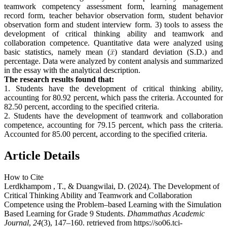
teamwork competency assessment form, learning management
record form, teacher behavior observation form, student behavior
observation form and student interview form. 3) tools to assess the
development of critical thinking ability and teamwork and
collaboration competence. Quantitative data were analyzed using
basic statistics, namely mean (
) standard deviation (S.D.) and
percentage. Data were analyzed by content analysis and summarized
in the essay with the analytical description.
The research results found that:
1. Students have the development of critical thinking ability,
accounting for 80.92 percent, which pass the criteria. Accounted for
82.50 percent, according to the specified criteria.
2. Students have the development of teamwork and collaboration
competence, accounting for 79.15 percent, which pass the criteria.
Accounted for 85.00 percent, according to the specified criteria.
Article Details
How to Cite
Lerdkhampom , T., & Duangwilai, D. (2024). The Development of
Critical Thinking Ability and Teamwork and Collaboration
Competence using the Problem–based Learning with the Simulation
Based Learning for Grade 9 Students.
Dhammathas Academic
Journal
,
24
(3), 147–160. retrieved from https://so06.tci-