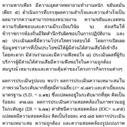
ความพากเพียร มีความอุตสาหพยายามทำงานหนัก ขยันหมั่น
เพียร ๕) ดำเนินการที่บรรลุผลความสำเร็จและความสำเร็จเป็น
ผลมาจากความสามารถของหน่วยงาน ความขยันและอดทน
ความรับผิดชอบและความมีระเบียบวินัย ๖) ส่งเสริมให้
ข้าราชการท้องถิ่นมีจิตสำนึกรับผิดชอบในการปฏิบัติงาน และ
๗) ประเมินผลที่มีความโปร่งใสตรวจสอบได้ โดยการเปิดเผย
ข้อมูลข่าวสารที่เป็นประโยชน์ให้ผู้มีส่วนได้ส่วนเสียได้เข้าถึง
โดยสะดวก มีส่วนร่วมและมีความพึงพอใจ ๘) ประเมินผลที่ผู้รับ
บริการผู้มีส่วนได้ส่วนเสียมีความพึงพอใจในความถูกต้อง
สมบูรณ์ เหมาะสมและความคุ้มค่าของโครงการกิจกรรมต่างๆ
ผลการประเมินรูปแบบ พบว่า ผลการประเมินความเหมาะสมใน
ภาพรวมในระดับมากที่สุดมีค่าเฉลี่ย (
= ๔.๘๙) และค่าเบี่ยงเบน
มาตรฐาน (S.D. = ๐.๑๒) ซึ่งแปลผลอยู่ในระดับมากที่สุด คิดเป็น
ร้อยละ ๙๗.๘๐ ผลการประเมินความสอดคล้องในภาพรวมอยู่
ในระดับสูง (ΣR = ๖.๗๑) ค่าดัชนีความสอดคล้อง (IOC= ๐.๙๕)
แปลผลมีความสอดคล้อง คิดเป็นร้อยละ ๙๕.๘๕ ผลการประเมิน
ความเหมาะสม ความถูกต้อง และความสอดคล้องรูปแบบภาพ