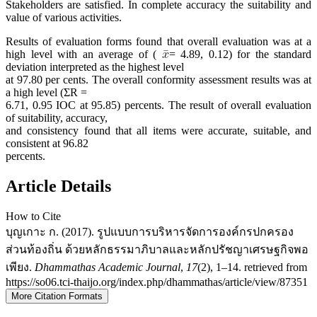
Stakeholders are satisfied. In complete accuracy the suitability and
value of various activities.
Results of evaluation forms found that overall evaluation was at a
high level with an average of (
= 4.89, 0.12) for the standard
deviation interpreted as the highest level
at 97.80 per cents. The overall conformity assessment results was at
a high level (ΣR =
6.71, 0.95 IOC at 95.85) percents. The result of overall evaluation
of suitability, accuracy,
and consistency found that all items were accurate, suitable, and
consistent at 96.82
percents.
Article Details
How to Cite
บุญเกาะ ก. (2017). รูปแบบการบริหารจัดการองค์กรปกครอง
ส่วนท้องถิ่น ด้วยหลักธรรมาภิบาลและหลักปรัชญาเศรษฐกิจพอ
เพียง.
Dhammathas Academic Journal
,
17
(2), 1–14. retrieved from
https://so06.tci-thaijo.org/index.php/dhammathas/article/view/87351
More Citation Formats