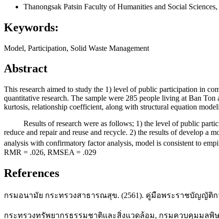
Thanongsak Patsin
Faculty of Humanities and Social Sciences
Keywords:
Model, Participation, Solid Waste Management
Abstract
This research aimed to study the 1) level of public participation in
quantitative research. The sample were 285 people living at Ban Ton 
kurtosis, relationship coefficient, along with structural equation mod
Results of research were as follows; 1) the level of public particip
reduce and repair and reuse and recycle. 2) the results of develop a m
analysis with confirmatory factor analysis, model is consistent to empir
RMR = .026, RMSEA = .029
References
กรมอนามัย กระทรวงสาธารณสุข. (2561). คู่มือพระราชบัญญัติก
กระทรวงทรัพยากรธรรมชาติและสิ่งแวดล้อม, กรมควบคุมมลพิษ. (2