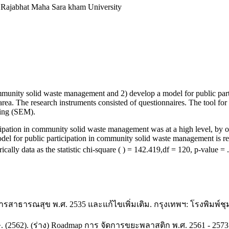
, Rajabhat Maha Sara kham University
 community solid waste management and 2) develop a model for public pa
area. The research instruments consisted of questionnaires. The tool f
eling (SEM).
ation in community solid waste management was at a high level, by order
odel for public participation in community solid waste management is re
ically data as the statistic chi-square ( ) = 142.419,df = 120, p-value = .
ารสาธารณสุข พ.ศ. 2535 และแก้ไขเพิ่มเติม. กรุงเทพฯ: โรงพิม
562). (ร่าง) Roadmap การ จัดการขยะพลาสติก พ.ศ. 2561 - 2573