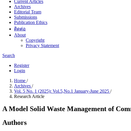
Current Articles
Archives
Editorial Team
Submissions
Publication Ethics
ติดต่อ
About
Copyright
Privacy Statement
Search
Register
Login
Home
/
Archives
/
Vol. 5 No. 1 (2025): Vol.5,No.1 January-June 2025
/
Research Article
A Model Solid Waste Management of Commu
Authors