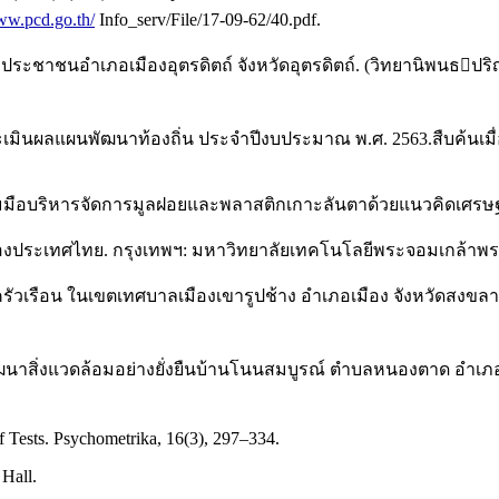
ww.pcd.go.th/
Info_serv/File/17-09-62/40.pdf.
ประชาชนอำเภอเมืองอุตรดิตถ์ จังหวัดอุตรดิตถ์. (วิทยานิพนธปร
ลแผนพัฒนาท้องถิ่น ประจำปีงบประมาณ พ.ศ. 2563.สืบค้นเมื่อ 17
มมือบริหารจัดการมูลฝอยและพลาสติกเกาะลันตาด้วยแนวคิดเศรษฐกิจ
องประเทศไทย. กรุงเทพฯ: มหาวิทยาลัยเทคโนโลยีพระจอมเกล้าพ
ัวเรือน ในเขตเทศบาลเมืองเขารูปช้าง อำเภอเมือง จังหวัดสงข
นาสิ่งแวดล้อมอย่างยั่งยืนบ้านโนนสมบูรณ์ ตำบลหนองตาด อำเภอเ
of Tests. Psychometrika, 16(3), 297–334.
 Hall.