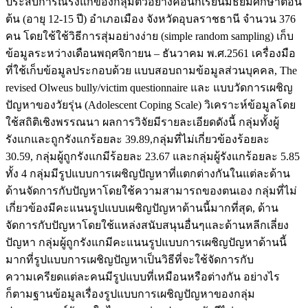
ประสบการณ์รังแกของกลุ่มตัวอย่างคือนักเรียนมัธยมศึกษาตอน
ต้น (อายุ 12-15 ปี) อำเภอเมือง จังหวัดอุบลราชธานี จำนวน 376
คน โดยใช้ใช้วิธีการสุ่มอย่างง่าย (simple random sampling) เก็บ
ข้อมูลระหว่างเดือนพฤศจิกายน – ธันวาคม พ.ศ.2561 เครื่องมือ
ที่ใช้เก็บข้อมูลประกอบด้วย แบบสอบถามข้อมูลส่วนบุคคล, The
revised Olweus bully/victim questionnaire และ แบบวัดการเผชิญ
ปัญหาของวัยรุ่น (Adolescent Coping Scale) วิเคราะห์ข้อมูลโดย
ใช้สถิติเชิงพรรณนา ผลการวิจัยมีรายละเอียดดังนี้ กลุ่มทั้งผู้
รังแกและถูกรังแกร้อยละ 39.89,กลุ่มที่ไม่เกี่ยวข้องร้อยละ
30.59, กลุ่มผู้ถูกรังแกมีร้อยละ 23.67 และกลุ่มผู้รังแกร้อยละ 5.85
ทั้ง 4 กลุ่มมีรูปแบบการเผชิญปัญหาที่แตกต่างกันในแต่ละด้าน
ด้านจัดการกับปัญหาโดยใช้ความสามารถของตนเอง กลุ่มที่ไม่
เกี่ยวข้องมีคะแนนรูปแบบเผชิญปัญหาด้านนี้มากที่สุด, ด้าน
จัดการกับปัญหาโดยใช้แหล่งสนับสนุนอื่นๆและด้านหลีกเลี่ยง
ปัญหา กลุ่มผู้ถูกรังแกมีคะแนนรูปแบบการเผชิญปัญหาด้านนี้
มากที่รูปแบบการเผชิญปัญหาเป็นวิธีที่จะใช้จัดการกับ
ความเครียดแต่ละคนมีรูปแบบที่เหมือนหรือต่างกัน อย่างไร
ก็ตามฐานข้อมูลเรื่องรูปแบบการเผชิญปัญหาของกลุ่ม