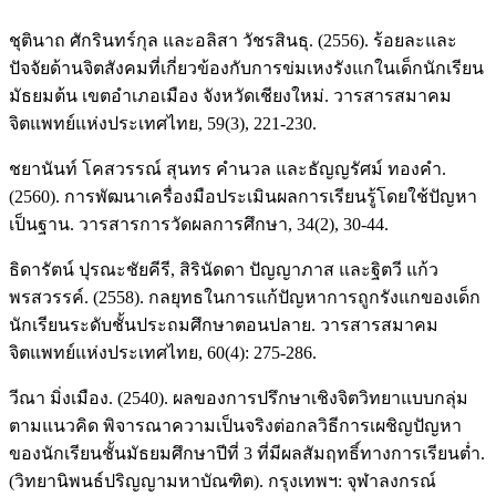
ชุตินาถ ศักรินทร์กุล และอลิสา วัชรสินธุ. (2556). ร้อยละและ
ปัจจัยด้านจิตสังคมที่เกี่ยวข้องกับการข่มเหงรังแกในเด็กนักเรียน
มัธยมต้น เขตอำเภอเมือง จังหวัดเชียงใหม่. วารสารสมาคม
จิตแพทย์แห่งประเทศไทย, 59(3), 221-230.
ชยานันท์ โคสวรรณ์ สุนทร คำนวล และธัญญรัศม์ ทองคำ.
(2560). การพัฒนาเครื่องมือประเมินผลการเรียนรู้โดยใช้ปัญหา
เป็นฐาน. วารสารการวัดผลการศึกษา, 34(2), 30-44.
ธิดารัตน์ ปุรณะชัยคีรี, สิรินัดดา ปัญญาภาส และฐิตวี แก้ว
พรสวรรค์. (2558). กลยุทธในการแก้ปัญหาการถูกรังแกของเด็ก
นักเรียนระดับชั้นประถมศึกษาตอนปลาย. วารสารสมาคม
จิตแพทย์แห่งประเทศไทย, 60(4): 275-286.
วีณา มิ่งเมือง. (2540). ผลของการปรึกษาเชิงจิตวิทยาแบบกลุ่ม
ตามแนวคิด พิจารณาความเป็นจริงต่อกลวิธีการเผชิญปัญหา
ของนักเรียนชั้นมัธยมศึกษาปีที่ 3 ที่มีผลสัมฤทธิ์ทางการเรียนต่ำ.
(วิทยานิพนธ์ปริญญามหาบัณฑิต). กรุงเทพฯ: จุฬาลงกรณ์