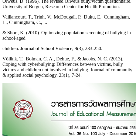
Olweus, D. (1996). The revised Olweus bully/victim questionnaire.
University of Bergen, Research Center for Health Promotion.
Vaillancourt, T., Trinh, V., McDougall, P., Duku, E., Cunningham,
L., Cunningham, C., ...
& Short, K. (2010). Optimizing population screening of bullying in
school-aged
children. Journal of School Violence, 9(3), 233-250.
Völlink, T., Bolman, C. A., Dehue, F., & Jacobs, N. C. (2013).
Coping with cyberbullying: Differences between victims, bully‐
victims and children not involved in bullying. Journal of community
& applied social psychology, 23(1), 7-24.