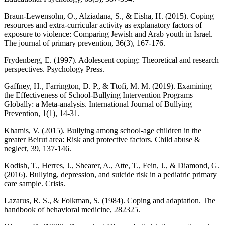
Braun-Lewensohn, O., Alziadana, S., & Eisha, H. (2015). Coping
resources and extra-curricular activity as explanatory factors of
exposure to violence: Comparing Jewish and Arab youth in Israel.
The journal of primary prevention, 36(3), 167-176.
Frydenberg, E. (1997). Adolescent coping: Theoretical and research
perspectives. Psychology Press.
Gaffney, H., Farrington, D. P., & Ttofi, M. M. (2019). Examining
the Effectiveness of School-Bullying Intervention Programs
Globally: a Meta-analysis. International Journal of Bullying
Prevention, 1(1), 14-31.
Khamis, V. (2015). Bullying among school-age children in the
greater Beirut area: Risk and protective factors. Child abuse &
neglect, 39, 137-146.
Kodish, T., Herres, J., Shearer, A., Atte, T., Fein, J., & Diamond, G.
(2016). Bullying, depression, and suicide risk in a pediatric primary
care sample. Crisis.
Lazarus, R. S., & Folkman, S. (1984). Coping and adaptation. The
handbook of behavioral medicine, 282325.