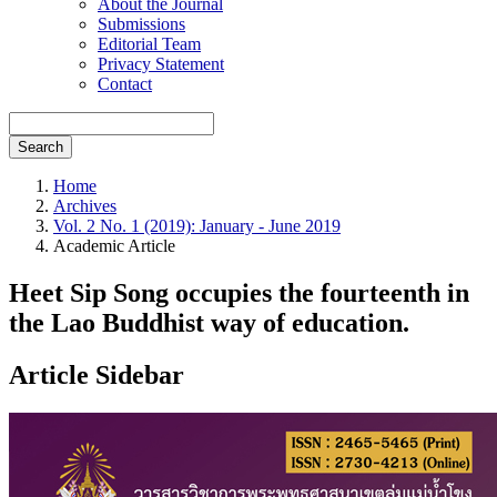
About the Journal
Submissions
Editorial Team
Privacy Statement
Contact
Search
Home
Archives
Vol. 2 No. 1 (2019): January - June 2019
Academic Article
Heet Sip Song occupies the fourteenth in
the Lao Buddhist way of education.
Article Sidebar