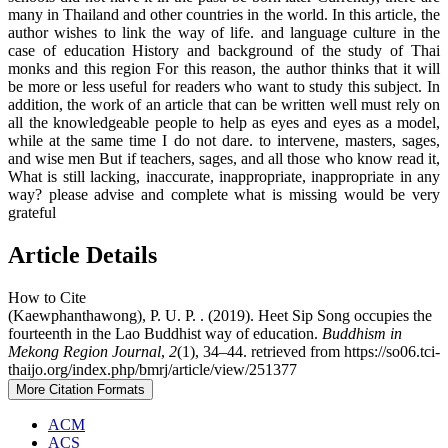
many in Thailand and other countries in the world. In this article, the
author wishes to link the way of life. and language culture in the
case of education History and background of the study of Thai
monks and this region For this reason, the author thinks that it will
be more or less useful for readers who want to study this subject. In
addition, the work of an article that can be written well must rely on
all the knowledgeable people to help as eyes and eyes as a model,
while at the same time I do not dare. to intervene, masters, sages,
and wise men But if teachers, sages, and all those who know read it,
What is still lacking, inaccurate, inappropriate, inappropriate in any
way? please advise and complete what is missing would be very
grateful
Article Details
How to Cite
(Kaewphanthawong), P. U. P. . (2019). Heet Sip Song occupies the
fourteenth in the Lao Buddhist way of education.
Buddhism in
Mekong Region Journal
,
2
(1), 34–44. retrieved from https://so06.tci-
thaijo.org/index.php/bmrj/article/view/251377
More Citation Formats
ACM
ACS