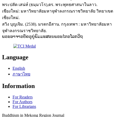
พระปลัด เสน่ห์ (ธมฺมวโร),ดร. พระพุทธศาสนาในลาว.
เชียงใหม่: มหาวิทยาลัยมหาจุฬาลงกรณราชวิทยาลัย วิทยาเขต
เชียงใหม่.
สวิง บุญเจิม. (2538). มรดกอีสาน. กรุงเทพฯ : มหาวิทยาลัยมหา
จุฬาลงกรณราชวิทยาลัย.
ພຣະອາຈາຣຍ໌ຄຣູຍູ່ພິມມະສອນພຣະໄຕຣໂລກວິຖ
Language
English
ภาษาไทย
Information
For Readers
For Authors
For Librarians
Buddhism in Mekong Region Journal