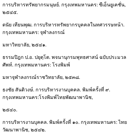
การบริหารทรัพยากรมนุษย์. กรุงเทพมหานคร: ซีเอ็นยูเคชั่น,
๒๕๔๕.
ดนัย เทียนพุฒ. การบริหารทรัพยากรบุคคลในทศวรรษหน้า.
กรุงเทพมหานคร: จุฬาลงกรณ์
มหาวิทยาลัย, ๒๕๔๑.
ธรรมปิฎก ป.อ. ปยุตฺโต. พจนานุกรมพุทธศาสน์ ฉบับประมวล
ศัพท์. กรุงเทพมหานคร: โรงพิมพ์
มหาจุฬาลงกรณ์ราชวิทยาลัย, ๒๕๓๘.
ธงชัย สันติวงษ์. การบริหารงานบุคคล. พิมพ์ครั้งที่ ๙.
กรุงเทพมหานคร:โรงพิมพ์ไทยพัฒนาพานิช,
๒๕๔๐.
การบริหารงานบุคคล. พิมพ์ครั้งที่ ๑๐. กรุงเทพมหานคร: ไทย
วัฒนาพานิช, ๒๕๔๒.