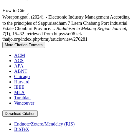
How to Cite
Worapongpat ์. (2024). - Electronic Industry Management According
to the principles of Sappurisadham 7 Laem Chabang Port Industrial
Estate Chonburi Province: -.
Buddhism in Mekong Region Journal
,
7
(1), 15–32. retrieved from https://so06.tci-
thaijo.org/index.php/bmrj/article/view/270281
More Citation Formats
ACM
ACS
APA
ABNT
Chicago
Harvard
IEEE
MLA
Turabian
Vancouver
Download Citation
Endnote/Zotero/Mendeley (RIS)
BibTeX