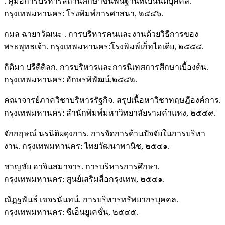
. คู่มือการบริหารสถานศึกษาขั้นพื้นฐานที่เป็นนิติบุคคล.
กรุงเทพมหานคร: โรงพิมพ์การศาสนา, ๒๕๔๖.
กมล ฉายาวัฒนะ . การบริหารคนและงานด้วยวิธีการของ
พระพุทธเจ้า. กรุงเทพมหานคร:โรงพิมพ์เก็ทไอเดีย, ๒๕๕๔.
กิติมา ปรีดีดิลก. การบริหารและการนิเทศการศึกษาเบื้องต้น.
กรุงเทพมหานคร: อักษรพิพัฒน์,๒๕๔๒.
คณาจารย์ภาควิชาบริหารรัฐกิจ. สรุปเนื้อหาวิชาทฤษฎีองค์การ.
กรุงเทพมหานคร: สำนักพิมพ์มหาวิทยาลัยรามคำแหง, ๒๕๔๙.
จักกฤษณ์ นรนิติผดุงการ. การจัดการด้านปัจจัยในการบริหา
งาน. กรุงเทพมหานคร: ไทยวัฒนาพานิช, ๒๕๔๑.
ชาญชัย อาจินสมาจาร. การบริหารการศึกษา.
กรุงเทพมหานคร: ศูนย์เสริมสื่อกรุงเทพ, ๒๕๔๑.
ณัฏฐพันธ์ เขจรนันทน์. การบริหารทรัพยากรบุคคล.
กรุงเทพมหานคร: ซีเอ็นยูเคชั่น, ๒๕๔๕.