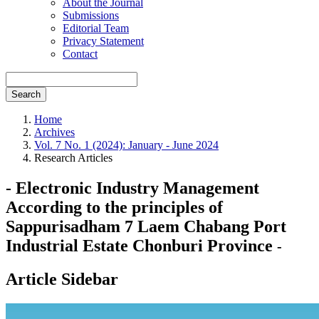
About the Journal
Submissions
Editorial Team
Privacy Statement
Contact
Search
Home
Archives
Vol. 7 No. 1 (2024): January - June 2024
Research Articles
- Electronic Industry Management
According to the principles of
Sappurisadham 7 Laem Chabang Port
Industrial Estate Chonburi Province
-
Article Sidebar