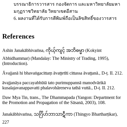
บรรณาธิการวารสาร กองจัดการ และมหาวิทยาลัยมหา
มกุฏราชวิทยาลัย วิทยาเขตอีสาน
6. ผลงานที่ได้รับการตีพิมพ์ถือเป็นลิขสิทธิ์ของวารสาร
References
Ashin Janakābhivaṁsa, ကိုယ့်ကျင့် အဘိဓမ္မာ (Kokyint
Abhidhammar) (Mandalay: The Ministry of Trading, 1995),
(Introduction).
Āvajjanā hi bhavaṅgacittaṃ āvaṭṭetīti cittassa āvaṭṭanā., D-ṭ. II. 212.
āvajjanāya paccayabhūtā tato purimuppannā manodvārikā
kusalajavanappavatti phalavohāreneva tathā vuttā., D-ṭ. II. 212.
Daw Mya Tin, trans., The Dhammapada (Yangon: Department for
the Promotion and Propagation of the Sāsanā, 2003), 108.
Janakābhivaṁsa, သင်္ဂြိဟ်ဘာသာဋီကာ (Thingyo Bhartharṭikar),
227