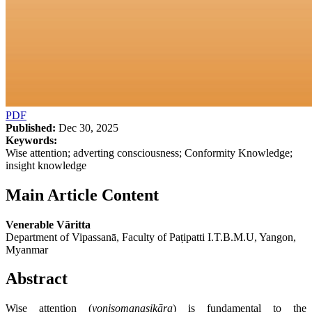
PDF
Published:
Dec 30, 2025
Keywords:
Wise attention; adverting consciousness; Conformity Knowledge;
insight knowledge
Main Article Content
Venerable Vāritta
Department of Vipassanā, Faculty of Paṭipatti I.T.B.M.U, Yangon,
Myanmar
Abstract
Wise attention (
yonisomanasik
ā
ra
) is fundamental to the