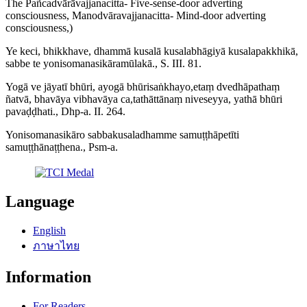
The Pañcadvārāvajjanacitta- Five-sense-door adverting
consciousness, Manodvāravajjanacitta- Mind-door adverting
consciousness,)
Ye keci, bhikkhave, dhammā kusalā kusalabhāgiyā kusalapakkhikā,
sabbe te yonisomanasikāramūlakā., S. III. 81.
Yogā ve jāyatī bhūri, ayogā bhūrisaṅkhayo,etaṃ dvedhāpathaṃ
ñatvā, bhavāya vibhavāya ca,tathāttānaṃ niveseyya, yathā bhūri
pavaḍḍhati., Dhp-a. II. 264.
Yonisomanasikāro sabbakusaladhamme samuṭṭhāpetīti
samuṭṭhānaṭṭhena., Psm-a.
Language
English
ภาษาไทย
Information
For Readers