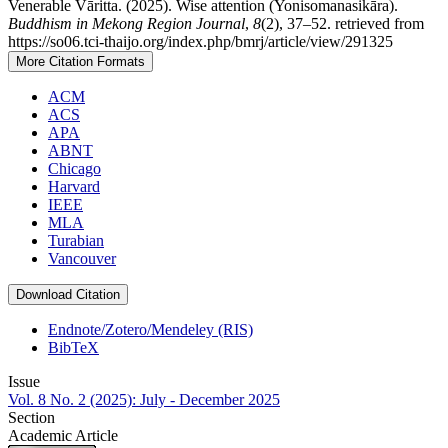
Venerable Vāritta. (2025). Wise attention (Yonisomanasikāra).
Buddhism in Mekong Region Journal
,
8
(2), 37–52. retrieved from
https://so06.tci-thaijo.org/index.php/bmrj/article/view/291325
More Citation Formats
ACM
ACS
APA
ABNT
Chicago
Harvard
IEEE
MLA
Turabian
Vancouver
Download Citation
Endnote/Zotero/Mendeley (RIS)
BibTeX
Issue
Vol. 8 No. 2 (2025): July - December 2025
Section
Academic Article