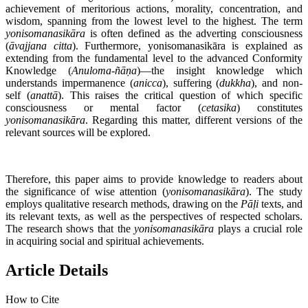
achievement of meritorious actions, morality, concentration, and
wisdom, spanning from the lowest level to the highest. The term
yonisomanasik
ā
ra
is often defined as the adverting consciousness
(
ā
vajjana citta
). Furthermore, yonisomanasikāra is explained as
extending from the fundamental level to the advanced Conformity
Knowledge (
Anuloma-ñ
āṇ
a
)—the insight knowledge which
understands impermanence (
anicca
), suffering (
dukkha
), and non-
self (
anatt
ā
). This raises the critical question of which specific
consciousness or mental factor (
cetasika
) constitutes
yonisomanasik
ā
ra
. Regarding this matter, different versions of the
relevant sources will be explored.
Therefore, this paper aims to provide knowledge to readers about
the significance of wise attention (
yonisomanasik
ā
ra
). The study
employs qualitative research methods, drawing on the
P
āḷ
i
texts, and
its relevant texts, as well as the perspectives of respected scholars.
The research shows that the
yonisomanasik
ā
ra
plays a crucial role
in acquiring social and spiritual achievements.
Article Details
How to Cite