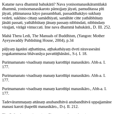
Katame nava dhammā bahukārā? Nava yonisomanasikāramūlakā
dhammā, yonisomanasikaroto pāmojjaṃ jāyati, pamuditassa pīti
jāyati, pītimanassa kāyo passambhati, passaddhakāyo sukhaṃ
vedeti, sukhino cittaṃ samādhiyati, samāhite citte yathābhūtaṃ
jānāti passati, yathābhūtaṃ jānaṃ passaṃ nibbindati, nibbindaṃ
virajjati, virāgā vimuccati. Ime nava dhammā bahukārā., D. III. 252.
Mahā Thera Ledi, The Manuals of Buddhism, (Yangon: Mother
Ayeyawaddy Publishing House, 2004), p.34
pāḷiyaṃ āgatāni aṭṭhattiṃsa, aṭṭhakathāyaṃ dveti niravasesāni
yogakammassa bhāvanāya pavattiṭṭhānāni., S-ṭ. I. 18.
Purimamanato visadisaṃ manaṃ karotītipi manasikāro. Abh-a. I.
177.
Purimamanato visadisaṃ manaṃ karotītipi manasikāro. Abh-a. I.
177.
Purimamanato visadisaṃ manaṃ karotītipi manasikāro., Abh-a. I.
177.
Tadevārammaṇaṃ attānaṃ anubandhitvā anubandhitvā uppajjamāne
manasi karoti ṭhapetīti manasikāro., D-ṭ. II. 212.