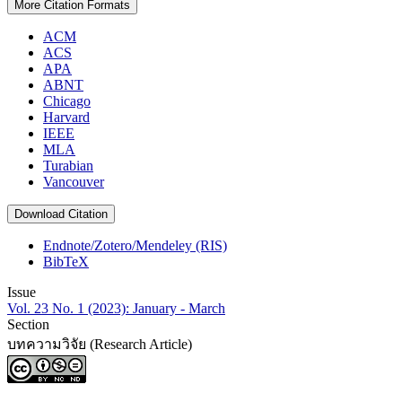
More Citation Formats
ACM
ACS
APA
ABNT
Chicago
Harvard
IEEE
MLA
Turabian
Vancouver
Download Citation
Endnote/Zotero/Mendeley (RIS)
BibTeX
Issue
Vol. 23 No. 1 (2023): January - March
Section
บทความวิจัย (Research Article)