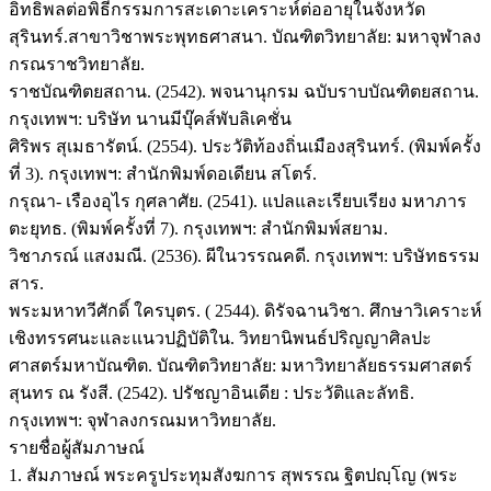
อิทธิพลต่อพิธีกรรมการสะเดาะเคราะห์ต่ออายุในจังหวัด
สุรินทร์.สาขาวิชาพระพุทธศาสนา. บัณฑิตวิทยาลัย: มหาจุฬาลง
กรณราชวิทยาลัย.
ราชบัณฑิตยสถาน. (2542). พจนานุกรม ฉบับราบบัณฑิตยสถาน.
กรุงเทพฯ: บริษัท นานมีบุ๊คส์พับลิเคชั่น
ศิริพร สุเมธารัตน์. (2554). ประวัติท้องถิ่นเมืองสุรินทร์. (พิมพ์ครั้ง
ที่ 3). กรุงเทพฯ: สำนักพิมพ์ดอเดียน สโตร์.
กรุณา- เรืองอุไร กุศลาศัย. (2541). แปลและเรียบเรียง มหาภาร
ตะยุทธ. (พิมพ์ครั้งที่ 7). กรุงเทพฯ: สำนักพิมพ์สยาม.
วิชาภรณ์ แสงมณี. (2536). ผีในวรรณคดี. กรุงเทพฯ: บริษัทธรรม
สาร.
พระมหาทวีศักดิ์ ใครบุตร. ( 2544). ดิรัจฉานวิชา. ศึกษาวิเคราะห์
เชิงทรรศนะและแนวปฏิบัติใน. วิทยานิพนธ์ปริญญาศิลปะ
ศาสตร์มหาบัณฑิต. บัณฑิตวิทยาลัย: มหาวิทยาลัยธรรมศาสตร์
สุนทร ณ รังสี. (2542). ปรัชญาอินเดีย : ประวัติและลัทธิ.
กรุงเทพฯ: จุฬาลงกรณมหาวิทยาลัย.
รายชื่อผู้สัมภาษณ์
1. สัมภาษณ์ พระครูประทุมสังฆการ สุพรรณ ฐิตปญฺโญ (พระ