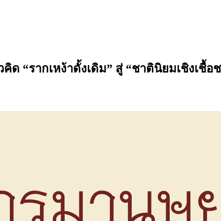
ิด “รากเหง้าดั้งเดิม” สู่ “ชาตินิยมเชิงเชื