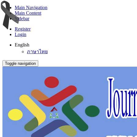
Main Navigation
Main Content
Sidebar
Register
Login
English
ภาษาไทย
Toggle navigation