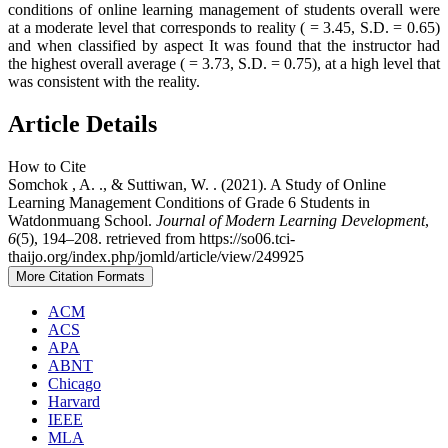
conditions of online learning management of students overall were
at a moderate level that corresponds to reality ( = 3.45, S.D. = 0.65)
and when classified by aspect It was found that the instructor had
the highest overall average ( = 3.73, S.D. = 0.75), at a high level that
was consistent with the reality.
Article Details
How to Cite
Somchok , A. ., & Suttiwan, W. . (2021). A Study of Online
Learning Management Conditions of Grade 6 Students in
Watdonmuang School.
Journal of Modern Learning Development
,
6
(5), 194–208. retrieved from https://so06.tci-
thaijo.org/index.php/jomld/article/view/249925
More Citation Formats
ACM
ACS
APA
ABNT
Chicago
Harvard
IEEE
MLA