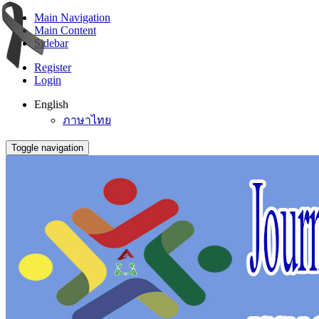
Main Navigation
Main Content
Sidebar
Register
Login
English
ภาษาไทย
Toggle navigation