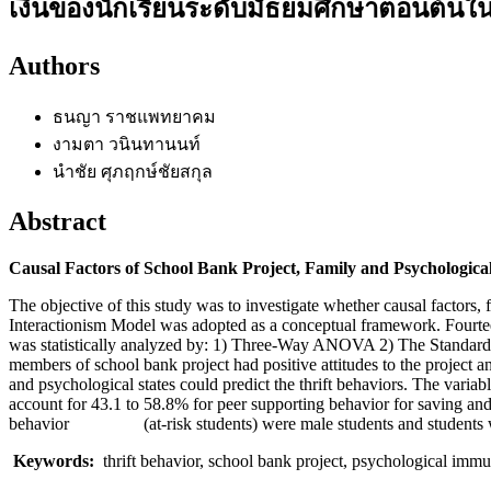
เงินของนักเรียนระดับมัธยมศึกษาตอนต้น
Authors
ธนญา ราชแพทยาคม
งามตา วนินทานนท์
นำชัย ศุภฤกษ์ชัยสกุล
Abstract
Causal Factors of School Bank Project, Family and Psychologica
The objective of this study was to investigate whether causal factors,
Interactionism Model was adopted as a conceptual framework. Fourte
was statistically analyzed by: 1) Three-Way ANOVA 2) The Standar
members of school bank project had positive attitudes to the project and
and psychological states could predict the thrift behaviors. The varia
account for 43.1 to 58.8% for peer supporting behavior for saving and
behavior (at-risk students) were male students and students 
Keywords:
thrift behavior, school bank project, psychological immu