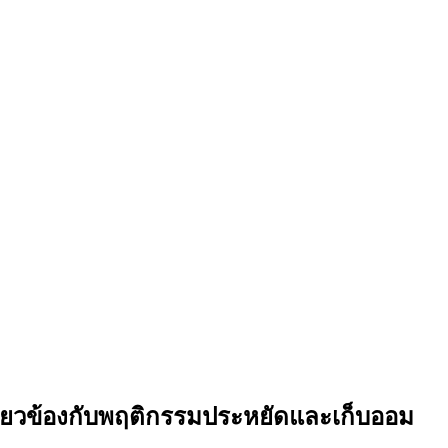
กี่ยวข้องกับพฤติกรรมประหยัดและเก็บออม