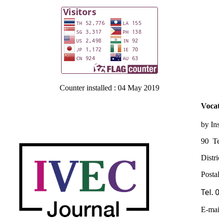
Counter installed : 04 May 2019
Vocat
by In
90 Te
Distr
Posta
Tel.
E-mai