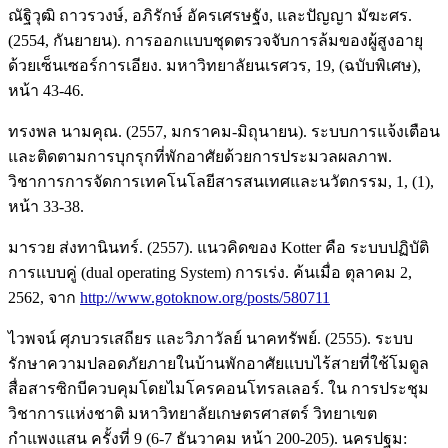
ณัฐิวุฒิ ถาวรวงษ์, อภิรักษ์ อัครเศรษฐัง, และปัญญา มัฆะศร.
(2554, กันยายน). การออกแบบชุดตรวจจับการล้มของผู้สูงอายุ
ด้วยเซ็นเซอร์การเอียง. มหาวิทยาลัยนเรศวร, 19, (ฉบับพิเศษ),
หน้า 43-46.
ทรงพล นามคุณ. (2557, มกราคม-มิถุนายน). ระบบการแจ้งเตือน
และติดตามการบุกรุกที่พักอาศัยด้วยการประมวลผลภาพ.
วิชาการการจัดการเทคโนโลยีสารสนเทศและนวัตกรรม, 1, (1),
หน้า 33-38.
มารวย ส่งทานินทร์. (2557). แนวคิดของ Kotter คือ ระบบปฏิบัติ
การแบบคู่ (dual operating System) การเร่ง. ค้นเมื่อ ตุลาคม 2,
2562, จาก
http://www.gotoknow.org/posts/580711
ไวพจน์ ศุภบวรเสถียร และวิภาวัลย์ นาคทรัพย์. (2555). ระบบ
รักษาความปลอดภัยภายในบ้านพักอาศัยแบบไร้สายที่ใช้โมดูล
สื่อสารซิกบีควบคุมโดยไมโครคอนโทรลเลอร์. ใน การประชุม
วิชาการแห่งชาติ มหาวิทยาลัยเกษตรศาสตร์ วิทยาเขต
กำแพงแสน ครั้งที่ 9 (6-7 ธันวาคม หน้า 200-205). นครปฐม: