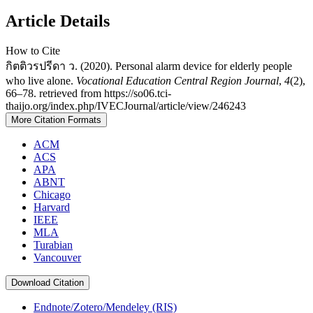
Article Details
How to Cite
กิตติวรปรีดา ว. (2020). Personal alarm device for elderly people
who live alone.
Vocational Education Central Region Journal
,
4
(2),
66–78. retrieved from https://so06.tci-
thaijo.org/index.php/IVECJournal/article/view/246243
More Citation Formats
ACM
ACS
APA
ABNT
Chicago
Harvard
IEEE
MLA
Turabian
Vancouver
Download Citation
Endnote/Zotero/Mendeley (RIS)