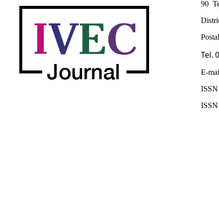
90 Te
Distr
Posta
Tel.
E-mai
ISSN 
ISSN 