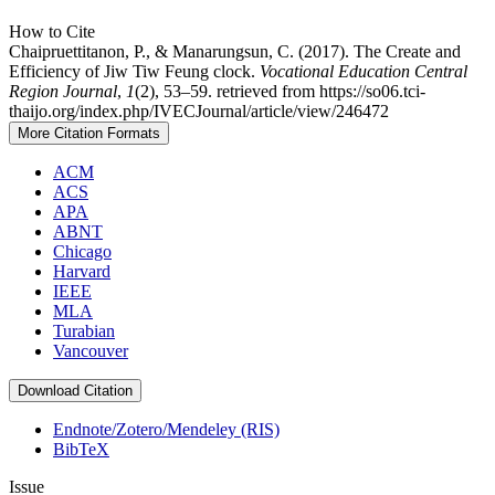
How to Cite
Chaipruettitanon, P., & Manarungsun, C. (2017). The Create and
Efficiency of Jiw Tiw Feung clock.
Vocational Education Central
Region Journal
,
1
(2), 53–59. retrieved from https://so06.tci-
thaijo.org/index.php/IVECJournal/article/view/246472
More Citation Formats
ACM
ACS
APA
ABNT
Chicago
Harvard
IEEE
MLA
Turabian
Vancouver
Download Citation
Endnote/Zotero/Mendeley (RIS)
BibTeX
Issue