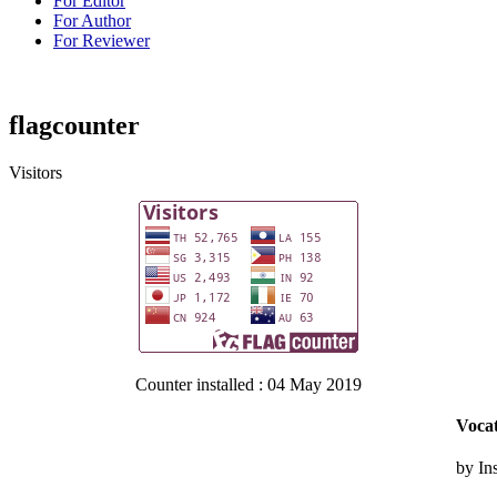
For Editor
For Author
For Reviewer
flagcounter
Visitors
Counter installed : 04 May 2019
Vocat
by In