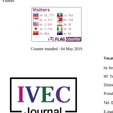
Visitors
Counter installed : 04 May 2019
Vocat
by In
90 Te
Distr
Posta
Tel.
E-mai