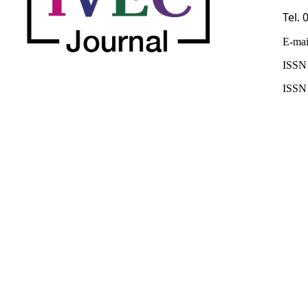
Tel.
E-mai
ISSN 
ISSN 