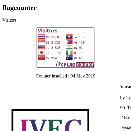
flagcounter
Visitors
Counter installed : 04 May 2019
Vocat
by In
90 Te
Distr
Posta