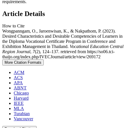
requirements.
Article Details
How to Cite
Wongpanngam, O., Jaroenwisan, K., & Nakpathom, P. (2023).
Desired Characteristics and Desirable Competencies of Learners in
the Diploma Vocational Certificate Program in Conference and
Exhibition Management in Thailand.
Vocational Education Central
Region Journal
,
7
(2), 124–137. retrieved from https://so06.tci-
thaijo.org/index.php/IVECJournal/article/view/269172
More Citation Formats
ACM
ACS
APA
ABNT
Chicago
Harvard
IEEE
MLA
Turabian
Vancouver