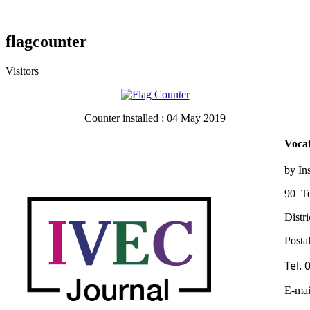
flagcounter
Visitors
Counter installed : 04 May 2019
Vocat
by In
90 Te
Distr
Posta
Tel.
E-mai