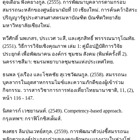
ดุจเดือน พิงคยางกูล. (2555). การพัฒนาบุคลากรตามกรอบ
สมรรถนะหลักของศูนย์อนามัยที่ 10 เชียงใหม่. การค้นคว้าอิสระ
ปริญญารัฐประศาสนศาสตรมหาบัณฑิต บัณฑิตวิทยาลัย
มหาวิทยาลัยเชียงใหม่.
ทวีศักดิ์ นพเกสร, ประเวศ วะสี, และศุภสิทธิ์ พรรรณนารุโณทัย.
(2551). วิธีการวิจัยเชิงคุณภาพ เล่ม 1: คู่มือปฏิบัติการวิจัย
ประยุกต์ เพื่อพัฒนาคน องค์กร ชุมชน สังคม (พิมพ์ครั้งที่ 2).
นครราชสีมา: ชมรมพยาบาลชุมชนแห่งประเทศไทย.
ธนพล รุ่งเรือง และโชคชัย สุเวชวัฒนกูล. (2558). สมรรถนะ
บุคลากรในอุตสาหกรรมไมซ์และความภักดีของผู้เข้าร่วม
กิจกรรม. วารสารวิชาการการท่องเที่ยวไทยนานาชาติ, 11, (2),
หน้า 116 - 147.
นิสดารก์ เวชยานนท์. (2549). Competency-based approach.
กรุงเทพฯ: กราฟิโกซิสเต็มส์.
พงศธร ลิมปนเวทย์สกุล. (2559). การพัฒนาตัวบ่งชี้สมรรถนะ
หลักตามองค์ประกอบร่วมของคุณลักษณะแรงงานในห่วงโซ่