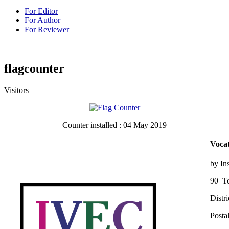
For Editor
For Author
For Reviewer
flagcounter
Visitors
Counter installed : 04 May 2019
Vocat
by In
90 Te
Distr
Posta