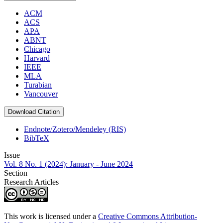
ACM
ACS
APA
ABNT
Chicago
Harvard
IEEE
MLA
Turabian
Vancouver
Download Citation
Endnote/Zotero/Mendeley (RIS)
BibTeX
Issue
Vol. 8 No. 1 (2024): January - June 2024
Section
Research Articles
This work is licensed under a
Creative Commons Attribution-