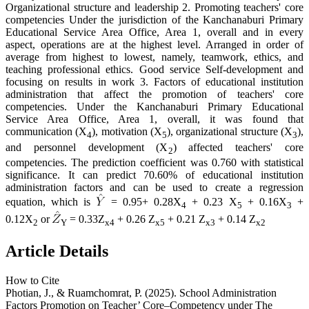
Organizational structure and leadership 2. Promoting teachers' core
competencies Under the jurisdiction of the Kanchanaburi Primary
Educational Service Area Office, Area 1, overall and in every
aspect, operations are at the highest level. Arranged in order of
average from highest to lowest, namely, teamwork, ethics, and
teaching professional ethics. Good service Self-development and
focusing on results in work 3. Factors of educational institution
administration that affect the promotion of teachers' core
competencies. Under the Kanchanaburi Primary Educational
Service Area Office, Area 1, overall, it was found that
communication (X
), motivation (X
), organizational structure (X
),
4
5
3
and personnel development (X
) affected teachers' core
2
competencies. The prediction coefficient was 0.760 with statistical
significance. It can predict 70.60% of educational institution
administration factors and can be used to create a regression
equation, which is
= 0.95+ 0.28X
+ 0.23 X
+ 0.16X
+
4
5
3
0.12X
or
= 0.33Z
+ 0.26 Z
+ 0.21 Z
+ 0.14 Z
2
Y
x4
x5
x3
x2
Article Details
How to Cite
Photian, J., & Ruamchomrat, P. (2025). School Administration
Factors Promotion on Teacher’ Core–Competency under The