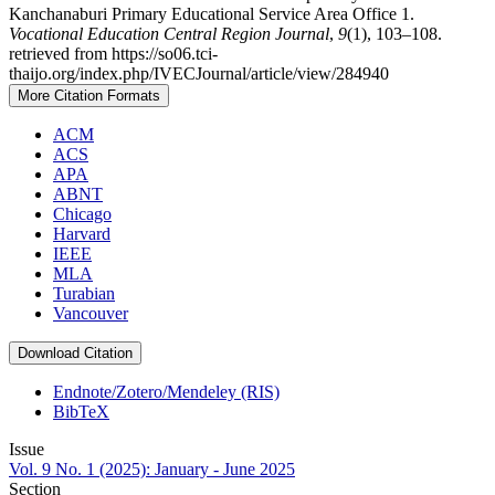
Kanchanaburi Primary Educational Service Area Office 1.
Vocational Education Central Region Journal
,
9
(1), 103–108.
retrieved from https://so06.tci-
thaijo.org/index.php/IVECJournal/article/view/284940
More Citation Formats
ACM
ACS
APA
ABNT
Chicago
Harvard
IEEE
MLA
Turabian
Vancouver
Download Citation
Endnote/Zotero/Mendeley (RIS)
BibTeX
Issue
Vol. 9 No. 1 (2025): January - June 2025
Section