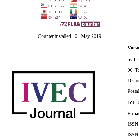
Counter installed : 04 May 2019
Vocat
by In
90 Te
Distr
Posta
Tel.
E-mai
ISSN 
ISSN 