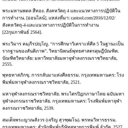
พระมหานพดล สีทอง. สังคหวัตถุ 4 และแนวทางการปฏิบัติใน
การทำงาน. [ออนไลน์]. แหล่งที่มา: castool.com/2016/12/02/
สังคหวัตถุ-4-และแนวทางการปฏิบัติในการทำงาน
[22กุมภาพันธ์ 2564].
พระวิมาร คมฺภีรปญฺโญ. “การศึกษาวิเคราะห์ศีล 5 ในฐานะเป็น
รากฐานของสันติภาพ”. วิทยานิพนธ์พุทธศาสตรดุษฎีบัณฑิต.
บัณฑิตวิทยาลัย: มหาวิทยาลัยมหาจุฬาลงกรณราชวิทยาลัย,
2555.
พุทธทาสภิกขุ. การกลับมาแห่งศีลธรรม. กรุงเทพมหานคร: โรง
พิมพ์มหาจุฬาลงกรณราชวิทยาลัย, 2521.
มหาจุฬาลงกรณราชวิทยาลัย. พระไตรปิฎกภาษาไทย ฉบับมหา
จุฬาลงกรณราชวิทยาลัย. กรุงเทพมหานคร: โรงพิมพ์มหาจุฬา
ลงกรณราชวิทยาลัย, 2539.
สมเด็จพระญาณสังวร (เจริญ สุวฑฺฒโน). พรหมวิหารธรรม.
กรุงเทพมหานคร: สำนักพิมพ์บริษัทสหายการพิมพ์ จำกัด, 2527.