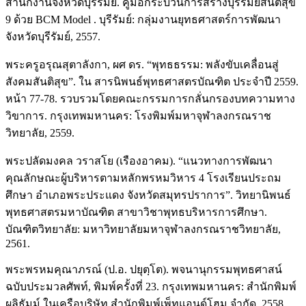
สำนักงานจังหวัดบุรีรัมย์. คู่มือกระบวนการสร้างบุรีรัมย์สันติสุข
9 ด้วย BCM Model . บุรีรัมย์: กลุ่มงานยุทธศาสตร์การพัฒนา
จังหวัดบุรีรัมย์, 2557.
พระครูอรุณสุตาลังกา, ผศ ดร. “พุทธธรรม: พลังขับเคลื่อนสู่
สังคมสันติสุข”. ใน สารนิพนธ์พุทธศาสตรบัณฑิต ประจำปี 2559.
หน้า 77-78. รวบรวมโดยคณะกรรมการกลั่นกรองบทความทาง
วิขาการ. กรุงเทพมหานคร: โรงพิมพ์มหาจุฬาลงกรณราช
วิทยาลัย, 2559.
พระปลัดมงคล วราสโย (เรืองอาคม). “แนวทางการพัฒนา
คุณลักษณะผู้บริหารตามหลักพรหมวิหาร 4 โรงเรียนประถม
ศึกษา อำเภอพระประแดง จังหวัดสมุทรปราการ”. วิทยานิพนธ์
พุทธศาสตรมหาบัณฑิต สาขาวิชาพุทธบริหารการศึกษา.
บัณฑิตวิทยาลัย: มหาวิทยาลัยมหาจุฬาลงกรณราชวิทยาลัย,
2561.
พระพรหมคุณาภรณ์ (ป.อ. ปยุตฺโต). พจนานุกรรมพุทธศาสน์
ฉบับประมวลศัพท์, พิมพ์ครั้งที่ 23. กรุงเทพมหานคร: สำนักพิมพ์
ผลิธัมม์ ในเครือบริษัท สำนักพิมพ์เพ็ทแอนด์โฮม จำกัด, 2558.