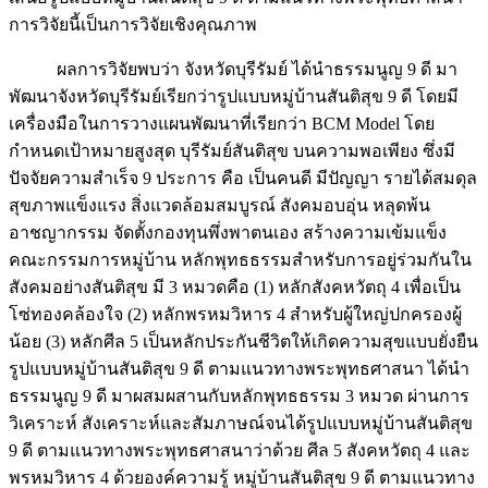
การวิจัยนี้เป็นการวิจัยเชิงคุณภาพ
ผลการวิจัยพบว่า จังหวัดบุรีรัมย์ ได้นำธรรมนูญ 9 ดี มา
พัฒนาจังหวัดบุรีรัมย์เรียกว่ารูปแบบหมู่บ้านสันติสุข 9 ดี โดยมี
เครื่องมือในการวางแผนพัฒนาที่เรียกว่า BCM Model โดย
กำหนดเป้าหมายสูงสุด บุรีรัมย์สันติสุข บนความพอเพียง ซึ่งมี
ปัจจัยความสำเร็จ 9 ประการ คือ เป็นคนดี มีปัญญา รายได้สมดุล
สุขภาพแข็งแรง สิ่งแวดล้อมสมบูรณ์ สังคมอบอุ่น หลุดพ้น
อาชญากรรม จัดตั้งกองทุนพึ่งพาตนเอง สร้างความเข้มแข็ง
คณะกรรมการหมู่บ้าน หลักพุทธธรรมสำหรับการอยู่ร่วมกันใน
สังคมอย่างสันติสุข มี 3 หมวดคือ (1) หลักสังคหวัตถุ 4 เพื่อเป็น
โซ่ทองคล้องใจ (2) หลักพรหมวิหาร 4 สำหรับผู้ใหญ่ปกครองผู้
น้อย (3) หลักศีล 5 เป็นหลักประกันชีวิตให้เกิดความสุขแบบยั่งยืน
รูปแบบหมู่บ้านสันติสุข 9 ดี ตามแนวทางพระพุทธศาสนา ได้นำ
ธรรมนูญ 9 ดี มาผสมผสานกับหลักพุทธธรรม 3 หมวด ผ่านการ
วิเคราะห์ สังเคราะห์และสัมภาษณ์จนได้รูปแบบหมู่บ้านสันติสุข
9 ดี ตามแนวทางพระพุทธศาสนาว่าด้วย ศีล 5 สังคหวัตถุ 4 และ
พรหมวิหาร 4 ด้วยองค์ความรู้ หมู่บ้านสันติสุข 9 ดี ตามแนวทาง