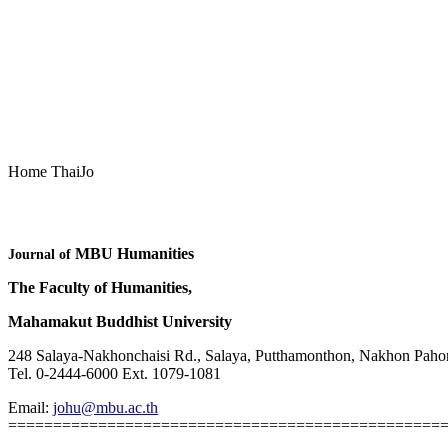
Home ThaiJo
MBU Humanities
Journal of
The Faculty of Humanities,
Mahamakut Buddhist University
248 Salaya-Nakhonchaisi Rd., Salaya, Putthamonthon, Nakhon 
Tel. 0-2444-6000 Ext. 1079-1081
Email:
johu@mbu.ac.th
================================================