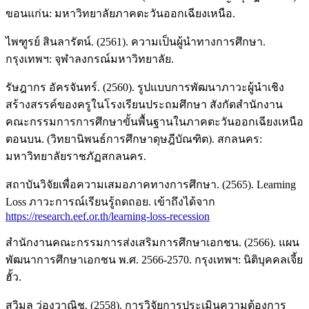
ขอนแก่น: มหาวิทยาลัยภาคตะวันออกเฉียงเหนือ.
ไพฑูรย์ สินลารัตน์. (2561). ความเป็นผู้นำทางการศึกษา.
กรุงเทพฯ: จุฬาลงกรณ์มหาวิทยาลัย.
รัษฎากร อัครจันทร์. (2560). รูปแบบการพัฒนาภาวะผู้นำเชิง
สร้างสรรค์ของครูในโรงเรียนประถมศึกษา สังกัดสำนักงาน
คณะกรรมการการศึกษาขั้นพื้นฐานในภาคตะวันออกเฉียงเหนือ
ตอนบน. (วิทยานิพนธ์การศึกษาดุษฎีบัณฑิต). สกลนคร:
มหาวิทยาลัยราชภัฏสกลนคร.
สถาบันวิจัยเพื่อความเสมอภาคทางการศึกษา. (2565). Learning
Loss ภาวะการณ์เรียนรู้ถดถอย. เข้าถึงได้จาก
https://research.eef.or.th/learning-loss-recession
สํานักงานคณะกรรมการส่งเสริมการศึกษาเอกชน. (2566). แผน
พัฒนาการศึกษาเอกชน พ.ศ. 2566-2570. กรุงเทพฯ: นิติบุคคลเจี้ย
ฮั้ว.
สุวิมล ว่องวาณิช. (2558). การวิจัยการประเมินความต้องการ