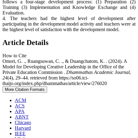
follows a four-stage development process: (1) Preparation (2)
Training (3) Implementation and Knowledge Exchange and (4)
Evaluation.
4. The teachers had the highest level of development after
participating in the development model activity and teachers were at
the highest level of satisfaction with the development model.
Article Details
How to Cite
Omori, G. ., Ruangsuwan, C. ., & Duangchatom, K. . (2024). A
Model for Developing Creative Leadership in the Office of the
Private Education Commission .
Dhammathas Academic Journal
,
24
(4), 29–44. retrieved from https://so06.tci-
thaijo.org/index.php/dhammathas/article/view/276020
More Citation Formats
ACM
ACS
APA
ABNT
Chicago
Harvard
IEEE