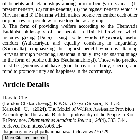
of benefits and relationships among human beings in 3 areas: (1)
present benefits, (2) future benefits, (3) the highest benefits which is
Nirvana; and 3) Dhamma which makes people remember each other
or practices for people who live together as a group.
3. The form of providing welfare according to the Theravada
Buddhist philosophy of the people in Roi Et Province which
includes giving (Dana), using polite words (Piyavaca), useful
conduct (Atthacariya), and equality consisting in impartiality
(Samanatta); emphasizing the highest benefit which is attaining
Nirvana through practicing Dhamma in daily life; and sharing things
in the form of public utilities (Sadharanabhogi). Those who practice
must be generous and have good behavior in body, speech, and
mind to promote unity and happiness in the community.
Article Details
How to Cite
(Landon Chaksuchaeng), P. P. S. ., (Sayan Srisura), P. T., &
Kamolsil , U. . (2024). The Model of Welfare Assistance Provision
According to Theravada Buddhist philosophy of the People in Roi
Et Province.
Dhammathas Academic Journal
,
24
(4), 333–344.
retrieved from https://so06.tci-
thaijo.org/index.php/dhammathas/article/view/276729
More Citation Formats