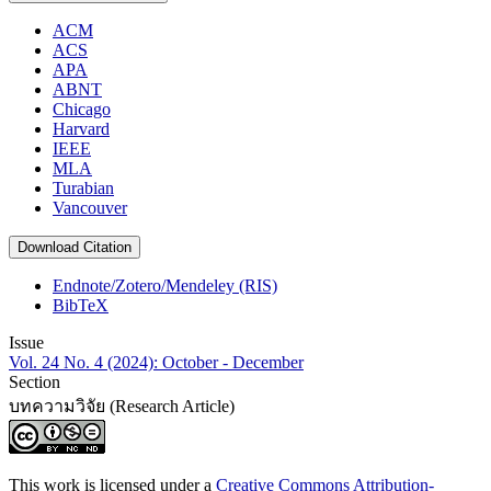
ACM
ACS
APA
ABNT
Chicago
Harvard
IEEE
MLA
Turabian
Vancouver
Download Citation
Endnote/Zotero/Mendeley (RIS)
BibTeX
Issue
Vol. 24 No. 4 (2024): October - December
Section
บทความวิจัย (Research Article)
This work is licensed under a
Creative Commons Attribution-