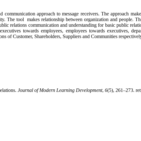
mmunication approach to message receivers. The approach makes und
lity. The tool makes relationship between organization and people. The
 public relations communication and understanding for basic public relat
f executives towards employees, employees towards executives, depart
tions of Customer, Shareholders, Suppliers and Communities respectivel
elations.
Journal of Modern Learning Development
,
6
(5), 261–273. ret