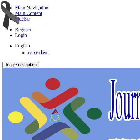
Main Navigation
Main Content
Sidebar
Register
Login
English
ภาษาไทย
Toggle navigation