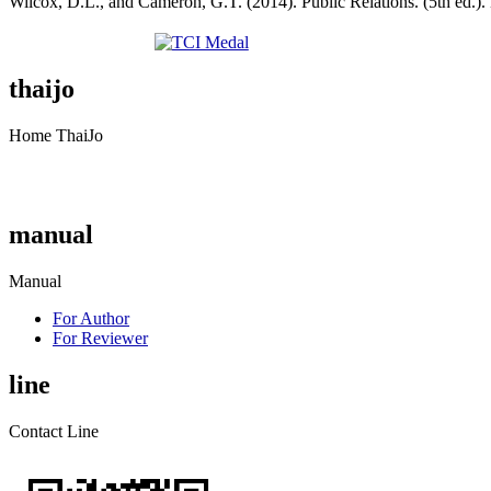
Wilcox, D.L., and Cameron, G.T. (2014). Public Relations. (5th ed.).
thaijo
Home ThaiJo
manual
Manual
For Author
For Reviewer
line
Contact Line