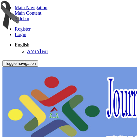
Main Navigation
Main Content
Sidebar
Register
Login
English
ภาษาไทย
Toggle navigation