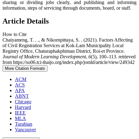
sharing or dividing jobs clearly, and publishing and informing
information, steps of servicing through documents, board, or staff.
Article Details
How to Cite
Chaiyameng, T. . ., & Nikornpittaya, S. . (2021). Factors Affecting
of Civil Registration Services at Kok-Lam Municipality Local
Registry Office, Chaturaphakphiman District, Roi-et Province.
Journal of Modern Learning Development
,
6
(5), 100–113. retrieved
from https://so06.tci-thaijo.org/index.php/jomld/article/view/249342
More Citation Formats
ACM
ACS
APA
ABNT
Chicago
Harvard
IEEE
MLA
Turabian
Vancouver