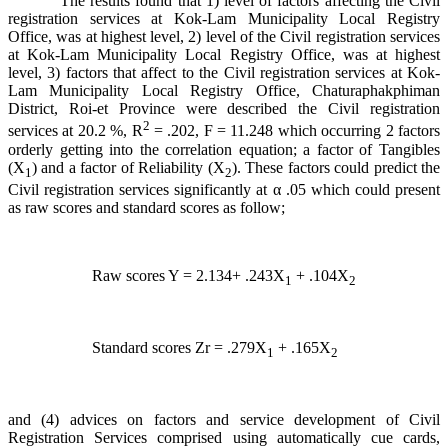
The results found that 1) level of factors affecting the Civil
registration services at Kok-Lam Municipality Local Registry
Office, was at highest level, 2) level of the Civil registration services
at Kok-Lam Municipality Local Registry Office, was at highest
level, 3) factors that affect to the Civil registration services at Kok-
Lam Municipality Local Registry Office, Chaturaphakphiman
District, Roi-et Province were described the Civil registration
2
services at 20.2 %, R
= .202, F = 11.248 which occurring 2 factors
orderly getting into the correlation equation; a factor of Tangibles
(X
) and a factor of Reliability (X
). These factors could predict the
1
2
Civil registration services significantly at α .05 which could present
as raw scores and standard scores as follow;
Raw scores Y = 2.134+ .243X
+ .104X
1
2
Standard scores Zr = .279X
+ .165X
1
2
and (4) advices on factors and service development of Civil
Registration Services comprised using automatically cue cards,