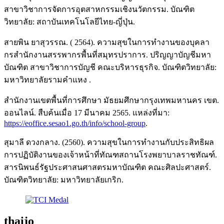
สาขาวิชาการจัดการอุตสาหกรรมเชิงนวัตกรรม. บัณฑิต
วิทยาลัย: สถาบันเทคโนโลยีไทย-ญี่ปุ่น.
สายพิน ยาสุวรรณ. ( 2564). ความสุขในการทํางานของบุคลา
กรสํานักงานสรรพากรพื้นที่สมุทรปราการ. ปริญญาบัญชีมหา
บัณฑิต สาขาวิชาการบัญชี คณะบริหารธุรกิจ. บัณฑิตวิทยาลัย:
มหาวิทยาลัยรามคําแหง .
สำนักงานเขตพื้นที่การศึกษา มัธยมศึกษากรุงเทพมหานคร เขต.
ออนไลน์. สืบค้นเมื่อ 17 มีนาคม 2565. แหล่งที่มา:
https://eoffice.sesao1.go.th/info/school-group
.
สุมาลี ดวงกลาง. (2560). ความสุขในการทำงานกับประสิทธิผล
การปฏิบัติงานของเจ้าหน้าที่ทัณฑสถานโรงพยาบาลราชทัณฑ์.
สารนิพนธ์รัฐประศาสนศาสตรมหาบัณฑิต คณะศิลปะศาสตร์.
บัณฑิตวิทยาลัย: มหาวิทยาลัยเกริก.
thaijo