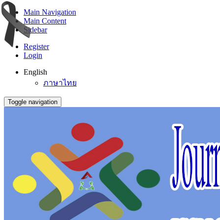
Main Navigation
Main Content
Sidebar
Register
Login
English
ภาษาไทย
Toggle navigation