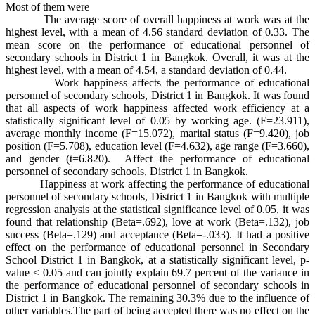
Most of them were
The average score of overall happiness at work was at the
highest level, with a mean of 4.56 standard deviation of 0.33. The
mean score on the performance of educational personnel of
secondary schools in District 1 in Bangkok. Overall, it was at the
highest level, with a mean of 4.54, a standard deviation of 0.44.
Work happiness affects the performance of educational
personnel of secondary schools, District 1 in Bangkok. It was found
that all aspects of work happiness affected work efficiency at a
statistically significant level of 0.05 by working age. (F=23.911),
average monthly income (F=15.072), marital status (F=9.420), job
position (F=5.708), education level (F=4.632), age range (F=3.660),
and gender (t=6.820). Affect the performance of educational
personnel of secondary schools, District 1 in Bangkok.
Happiness at work affecting the performance of educational
personnel of secondary schools, District 1 in Bangkok with multiple
regression analysis at the statistical significance level of 0.05, it was
found that relationship (Beta=.692), love at work (Beta=.132), job
success (Beta=.129) and acceptance (Beta=-.033). It had a positive
effect on the performance of educational personnel in Secondary
School District 1 in Bangkok, at a statistically significant level, p-
value < 0.05 and can jointly explain 69.7 percent of the variance in
the performance of educational personnel of secondary schools in
District 1 in Bangkok. The remaining 30.3% due to the influence of
other variables.The part of being accepted there was no effect on the