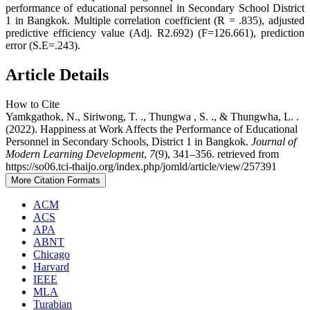
performance of educational personnel in Secondary School District
1 in Bangkok. Multiple correlation coefficient (R = .835), adjusted
predictive efficiency value (Adj. R2.692) (F=126.661), prediction
error (S.E=.243).
Article Details
How to Cite
Yamkgathok, N., Siriwong, T. ., Thungwa , S. ., & Thungwha, L. .
(2022). Happiness at Work Affects the Performance of Educational
Personnel in Secondary Schools, District 1 in Bangkok.
Journal of
Modern Learning Development
,
7
(9), 341–356. retrieved from
https://so06.tci-thaijo.org/index.php/jomld/article/view/257391
More Citation Formats
ACM
ACS
APA
ABNT
Chicago
Harvard
IEEE
MLA
Turabian