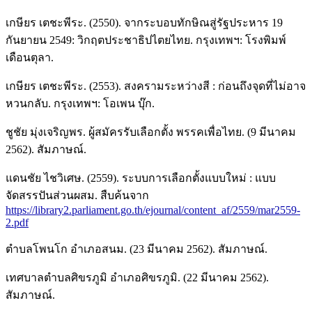
เกษียร เตชะพีระ. (2550). จากระบอบทักษิณสู่รัฐประหาร 19
กันยายน 2549: วิกฤตประชาธิปไตยไทย. กรุงเทพฯ: โรงพิมพ์
เดือนตุลา.
เกษียร เตชะพีระ. (2553). สงครามระหว่างสี : ก่อนถึงจุดที่ไม่อาจ
หวนกลับ. กรุงเทพฯ: โอเพน บุ๊ก.
ชูชัย มุ่งเจริญพร. ผู้สมัครรับเลือกตั้ง พรรคเพื่อไทย. (9 มีนาคม
2562). สัมภาษณ์.
แดนชัย ไชวิเศษ. (2559). ระบบการเลือกตั้งแบบใหม่ : แบบ
จัดสรรปันส่วนผสม. สืบค้นจาก
https://library2.parliament.go.th/ejournal/content_af/2559/mar2559-
2.pdf
ตำบลโพนโก อำเภอสนม. (23 มีนาคม 2562). สัมภาษณ์.
เทศบาลตำบลศิขรภูมิ อำเภอศิขรภูมิ. (22 มีนาคม 2562).
สัมภาษณ์.