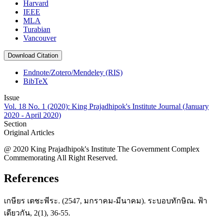
Harvard
IEEE
MLA
Turabian
Vancouver
Download Citation
Endnote/Zotero/Mendeley (RIS)
BibTeX
Issue
Vol. 18 No. 1 (2020): King Prajadhipok's Institute Journal (January
2020 - April 2020)
Section
Original Articles
@ 2020 King Prajadhipok's Institute The Government Complex
Commemorating All Right Reserved.
References
เกษียร เตชะพีระ. (2547, มกราคม-มีนาคม). ระบอบทักษิณ. ฟ้า
เดียวกัน, 2(1), 36-55.