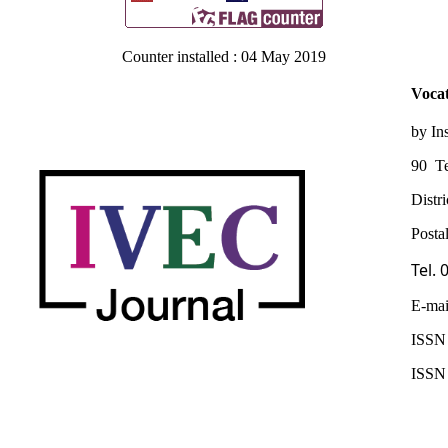
Counter installed : 04 May 2019
Vocat
by In
90 Te
Distr
Posta
Tel.
E-mai
ISSN 
ISSN 