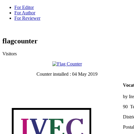
For Editor
For Author
For Reviewer
flagcounter
Visitors
Counter installed : 04 May 2019
Vocat
by In
90 Te
Distr
Posta