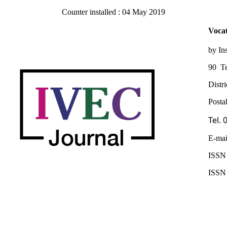
Counter installed : 04 May 2019
Vocat
by In
90 Te
Distr
Posta
Tel.
E-mai
ISSN 
ISSN 