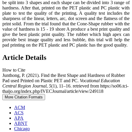
be split into 3 shapes and each shape can be divided into 3 range of
hardness. After that, printed on the PET plastic and PC plastic with
plate to test the quality of the printing. A quality test includes the
sharpness of the linear, letters, arc, dot screen and the flatness of the
print solid. From the trial found that the Cone-Shape rubber with the
value of hardness is 15 - 19 shore A produce a best print quality and
give the best plastic print quality. The rubber which high apex can
provide best image quality and less bubble, this trial will help the
pad printing on the PET plastic and PC plastic has the good quality.
Article Details
How to Cite
Junthong, P. (2021). Find the Best Shape and Hardness of Rubber
Pad used Printed on Plastic PET and PC.
Vocational Education
Central Region Journal
,
5
(1), 11–16. retrieved from https://so06.tci-
thaijo.org/index.php/IVECJournal/article/view/249118
More Citation Formats
ACM
ACS
APA
ABNT
Chicago