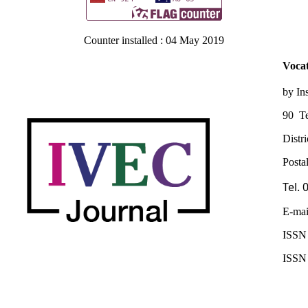
Counter installed : 04 May 2019
Vocat
by In
90 Te
Distr
Posta
Tel.
E-mai
ISSN 
ISSN 