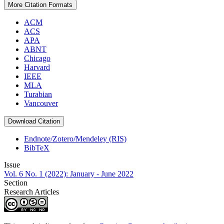
More Citation Formats
ACM
ACS
APA
ABNT
Chicago
Harvard
IEEE
MLA
Turabian
Vancouver
Download Citation
Endnote/Zotero/Mendeley (RIS)
BibTeX
Issue
Vol. 6 No. 1 (2022): January - June 2022
Section
Research Articles