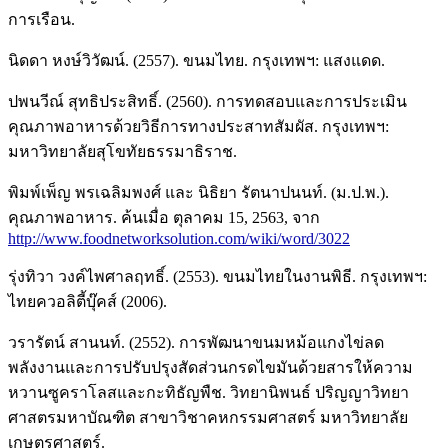
การเรือน.
นิดดา หงษ์วิวัฒน์. (2557). ขนมไทย. กรุงเทพฯ: แสงแดด.
ปพนวีณ์ สุทธิประสิทธิ์. (2560). การทดสอบและการประเมิน
คุณภาพอาหารด้วยวิธีการทางประสาทสัมผัส. กรุงเทพฯ:
มหาวิทยาลัยสุโขทัยธรรมาธิราช.
พิมพ์เพ็ญ พรเฉลิมพงศ์ และ นิธิยา รัตนาปนนท์. (ม.ป.พ.).
คุณภาพอาหาร. ค้นเมื่อ ตุลาคม 15, 2563, จาก
http://www.foodnetworksolution.com/wiki/word/3022
รุ่งทิวา วงค์ไพศาลฤทธิ์. (2553). ขนมไทยในงานพิธี. กรุงเทพฯ:
ไทยควอลิตี้บุ๊คส์ (2006).
วรารัตน์ สานนท์. (2552). การพัฒนาขนมหม้อแกงไข่ลด
พลังงานและการปรับปรุงสัดส่วนกรดไขมันด้วยสารให้ความ
หวานซูคราโลสและกะทิธัญพืช. วิทยานิพนธ์ ปริญญาวิทยา
ศาสตรมหาบัณฑิต สาขาวิชาคหกรรมศาสตร์ มหาวิทยาลัย
เกษตรศาสตร์.