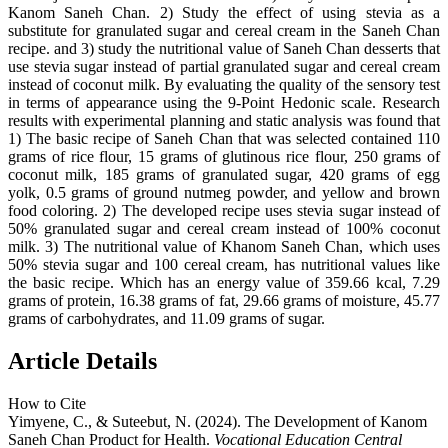
Kanom Saneh Chan. 2) Study the effect of using stevia as a
substitute for granulated sugar and cereal cream in the Saneh Chan
recipe. and 3) study the nutritional value of Saneh Chan desserts that
use stevia sugar instead of partial granulated sugar and cereal cream
instead of coconut milk. By evaluating the quality of the sensory test
in terms of appearance using the 9-Point Hedonic scale. Research
results with experimental planning and static analysis was found that
1) The basic recipe of Saneh Chan that was selected contained 110
grams of rice flour, 15 grams of glutinous rice flour, 250 grams of
coconut milk, 185 grams of granulated sugar, 420 grams of egg
yolk, 0.5 grams of ground nutmeg powder, and yellow and brown
food coloring. 2) The developed recipe uses stevia sugar instead of
50% granulated sugar and cereal cream instead of 100% coconut
milk. 3) The nutritional value of Khanom Saneh Chan, which uses
50% stevia sugar and 100 cereal cream, has nutritional values like
the basic recipe. Which has an energy value of 359.66 kcal, 7.29
grams of protein, 16.38 grams of fat, 29.66 grams of moisture, 45.77
grams of carbohydrates, and 11.09 grams of sugar.
Article Details
How to Cite
Yimyene, C., & Suteebut, N. (2024). The Development of Kanom
Saneh Chan Product for Health.
Vocational Education Central