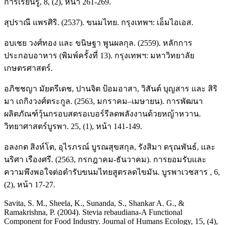
การเรียนรู้, 8, (2), หน้า 261-269.
สุปราณี แพรศิริ. (2537). ขนมไทย. กรุงเทพฯ: เอ็มไอเอส.
อบเชย วงศ์ทอง และ ขนิษฐา พูนผลกุล. (2559). หลักการ
ประกอบอาหาร (พิมพ์ครั้งที่ 13). กรุงเทพฯ: มหาวิทยาลัย
เกษตรศาสตร์.
อภิชชญา มัยตรีเดช, ปานจิต ป้อมอาสา, วิสันต์ บุญสาร และ สิริ
มา เถกิงวงศ์ตระกูล. (2563, มกราคม–เมษายน). การพัฒนา
ผลิตภัณฑ์วุ้นกรอบสตรอเบอร์รีลดพลังงานด้วยหญ้าหวาน.
วิทยาศาสตร์บูรพา. 25, (1), หน้า 141-149.
อลงกต สิงห์โต, อุไรภรณ์ บูรณสุขสกุล, รังสิมา ดรุณพันธ์, และ
นริศา เรืองศรี. (2563, กรกฎาคม-ธันวาคม). การยอมรับและ
ความพึงพอใจต่อตำรับขนมไทยสูตรลดไขมัน. บูรพาเวชสาร , 6,
(2), หน้า 17-27.
Savita, S. M., Sheela, K., Sunanda, S., Shankar A. G., &
Ramakrishna, P. (2004). Stevia rebaudiana-A Functional
Component for Food Industry. Journal of Humans Ecology, 15, (4),