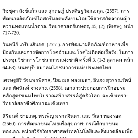
วิชชุดา สังข์แก้ว และ สุกฤษฎ์ ประดิษฐวัฒนะกุล. (2557). การ
พัฒนาผลิตภัณฑ์ไอศกรีมลดพลังงานโดยใช้สารสกัดจากหญ้า
หวานทดแทนน้ำตาล. วิทยาศาสตร์เกษตร, 45, (2), (พิเศษ), หน้า
717-720.
วันทนีย์ เกรียงสินยศ. (2551). การพัฒนาผลิตภัณฑ์อาหารเพื่อ
ป้องกันและการจัดการโรคอ้วนและโรคไม่ติดต่อเรื้อรัง. ในการ
ประชุมวิชาการโภชนาการแห่งชาติ ครั้งที่ 3. (1-3 ตุลาคม หน้า
64-68). นนทบุรี: สมาคมโภชนาการแห่งประเทศไทย.
เศรษฐสิริ วัจนพรพิศาล, ปิยะเมธ ทองเมธา, ลินจง สุวรรณรัตน์
และ ทัศนันท์ จวงสาง. (2558). เอกสารประกอบการฝึกอบรม
หลักสูตรขนมไทยโบราณสร้างสรรค์สู่ครัวโลก. ฉะเชิงเทรา:
วิทยาลัยอาชีวศึกษาฉะเชิงเทรา.
สิริมนต์ ชายเกตุ, พรเพ็ญ มรกตจินดา, และ วีณา ทองรอด.
(2560). การพัฒนาขนมไทยเพื่อสุขภาพ: กรณีศึกษาขนม
ทองเอก. หน่วยวิจัยวิทยาศาสตร์เทคโนโลยีและสิ่งแวดล้อมเพื่อ