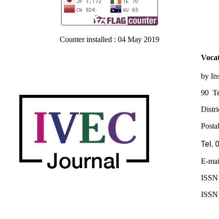
Counter installed : 04 May 2019
Vocat
by In
90 Te
Distr
Posta
Tel.
E-mai
ISSN 
ISSN 