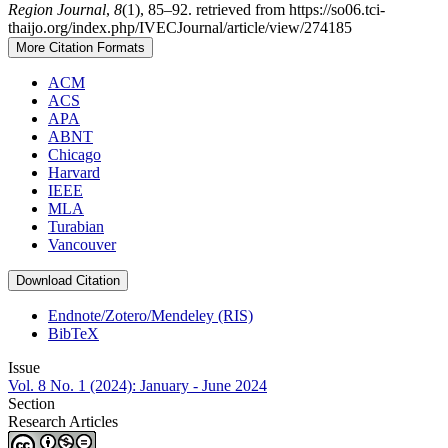
Region Journal
,
8
(1), 85–92. retrieved from https://so06.tci-
thaijo.org/index.php/IVECJournal/article/view/274185
More Citation Formats
ACM
ACS
APA
ABNT
Chicago
Harvard
IEEE
MLA
Turabian
Vancouver
Download Citation
Endnote/Zotero/Mendeley (RIS)
BibTeX
Issue
Vol. 8 No. 1 (2024): January - June 2024
Section
Research Articles