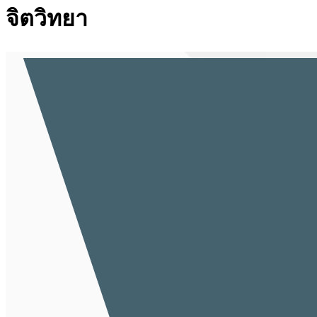
จิตวิทยา