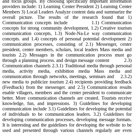
and focus groups. By choosing specifically Important information
providers include: 1) Learning Center President 2) Learning Center
Members 3) Local Leaders Analyze content data and summarize the
overall picture. The results of the research found that 1)
Communication concepts include 1.1) Communication
concepts for strong community development, 1.2) Creative tourism
communication concepts, 1.3) Node-Na-Le way communication
concepts. and 1.4) concepts of personal potential development 2)
communication processes, consisting of 2.1) Messenger, center
president, center members, scholars, local leaders Mass media and
tourists 2.2) Messages in the communication process must go
through a planning process. and design message content 2.3)
Communication channels 2.3.1) Traditional media through personal
media, activity media, exhibition media Mass media and
communication through networks, meetings, seminars and 2.3.2)
new media to publicize tourism 2.4) recipients providing feedback
(Feedback) from the messenger. and 2.5) Communication results
enable villagers, members and the center president to communicate
better. More communication channels are created. Tourists receive
knowledge, fun, and impressions. 3) Guidelines for developing
communication include 3.1) Guidelines for developing the potential
of individuals to be communication leaders. 3.2) Guidelines for
developing communication processes, developing message formats.
It is interesting and the guidelines for developing the website to be
used and presented through various channels regularly are even