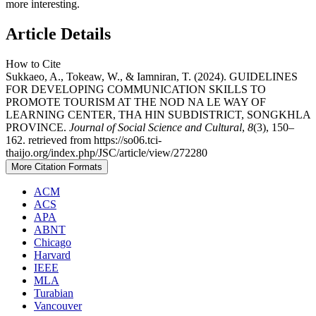
more interesting.
Article Details
How to Cite
Sukkaeo, A., Tokeaw, W., & Iamniran, T. (2024). GUIDELINES
FOR DEVELOPING COMMUNICATION SKILLS TO
PROMOTE TOURISM AT THE NOD NA LE WAY OF
LEARNING CENTER, THA HIN SUBDISTRICT, SONGKHLA
PROVINCE.
Journal of Social Science and Cultural
,
8
(3), 150–
162. retrieved from https://so06.tci-
thaijo.org/index.php/JSC/article/view/272280
More Citation Formats
ACM
ACS
APA
ABNT
Chicago
Harvard
IEEE
MLA
Turabian
Vancouver