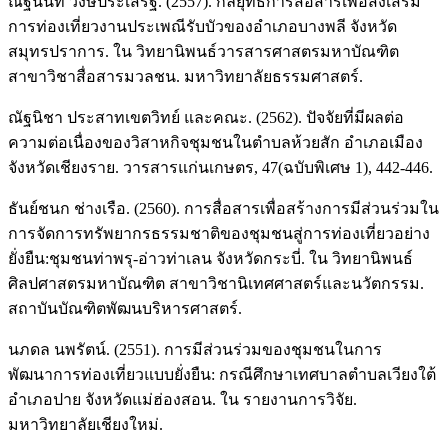
ณัฐนันท์ วงษ์ประเสริฐ. (2557). กลยุทธ์การสื่อสารเพื่อส่งเสริม
การท่องเที่ยวงานประเพณีรับบัวของอำเภอบางพลี จังหวัด
สมุทรปราการ. ใน วิทยานิพนธ์วารสารศาสตรมหาบัณฑิต
สาขาวิชาสื่อสารมวลชน. มหาวิทยาลัยธรรมศาสตร์.
ณัฐนิชา ประสาทเขตวิทย์ และคณะ. (2562). ปัจจัยที่มีผลต่อ
ความต่อเนื่องของวิสาหกิจชุมชนในตำบลห้วยสัก อำเภอเมือง
จังหวัดเชียงราย. วารสารแก่นเกษตร, 47(ฉบับพิเศษ 1), 442-446.
ธันย์ชนก ช่างเรือ. (2560). การสื่อสารเพื่อสร้างการมีส่วนร่วมใน
การจัดการทรัพยากรธรรมชาติของชุมชนสู่การท่องเที่ยวอย่าง
ยั่งยืน:ชุมชนท่าพรุ-อ่าวท่าเลน จังหวัดกระบี่. ใน วิทยานิพนธ์
ศิลปศาสตรมหาบัณฑิต สาขาวิชานิเทศศาสตร์และนวัตกรรม.
สถาบันบัณฑิตพัฒนบริหารศาสตร์.
นภดล นพรัตน์. (2551). การมีส่วนร่วมของชุมชนในการ
พัฒนาการท่องเที่ยวแบบยั่งยืน: กรณีศึกษาเทศบาลตำบลเวียงใต้
อำเภอปาย จังหวัดแม่ฮ่องสอน. ใน รายงานการวิจัย.
มหาวิทยาลัยเชียงใหม่.